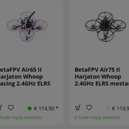
etaFPV Air65 II
BetaFPV Air75 II
arjaton Whoop
Harjaton Whoop
acing 2.4GHz ELRS
2.4GHz ELRS mesta
€ 114,90 *
€ 119,
 Tuote myyty äskettäin
6 Tuote myyty äskettäin