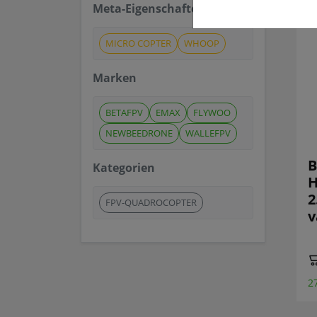
Meta-Eigenschaften
MICRO COPTER
WHOOP
Marken
BETAFPV
EMAX
FLYWOO
NEWBEEDRONE
WALLEFPV
B
Kategorien
H
2
FPV-QUADROCOPTER
v
2