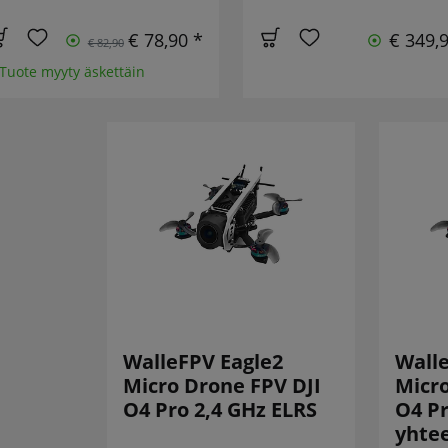
€ 78,90 *
€ 349,
€ 82,90
 Tuote myyty äskettäin
WalleFPV Eagle2
Walle
Micro Drone FPV DJI
Micro
O4 Pro 2,4 GHz ELRS
O4 Pr
yhte