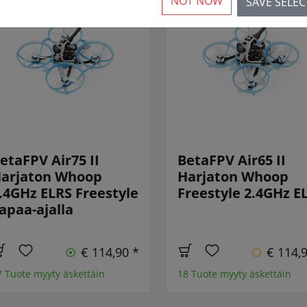
NOT NOW
SAVE SELE
etaFPV Air75 II
BetaFPV Air65 II
arjaton Whoop
Harjaton Whoop
.4GHz ELRS Freestyle
Freestyle 2.4GHz E
apaa-ajalla
€ 114,90 *
€ 114,
7 Tuote myyty äskettäin
18 Tuote myyty äskettäin