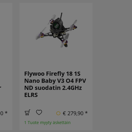
Flywoo Firefly 18 1S
Nano Baby V3 O4 FPV
r
ND suodatin 2.4GHz
ELRS
90 *
€ 279,90 *
1 Tuote myyty äskettäin