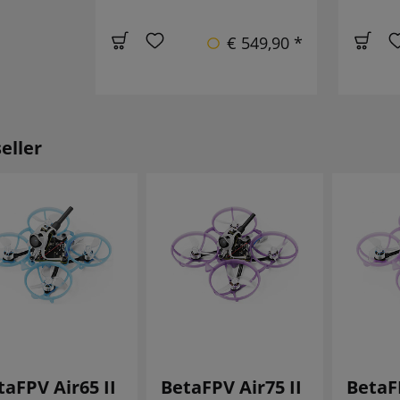
€ 549,90 *
eller
taFPV Air65 II
BetaFPV Air75 II
BetaFP