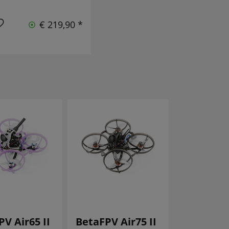
€ 219,90 *
V Air65 II
BetaFPV Air75 II
BetaFPV A