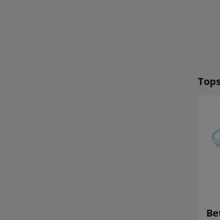
Tops
Flywoo Firefly 18
BetaFPV Air75 II
Be