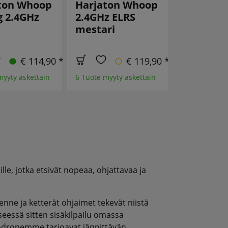
ton Whoop
Harjaton Whoop
Harjato
g 2.4GHz
2.4GHz ELRS
Champio
mestari
2.4GHz E
€ 114,90 *
€ 119,90 *
myyty äskettäin
6 Tuote myyty äskettäin
4 Tuote myyty
lle, jotka etsivät nopeaa, ohjattavaa ja
enne ja ketterät ohjaimet tekevät niistä
yseessä sitten sisäkilpailu omassa
F-dronemme tarjoavat jännittävän