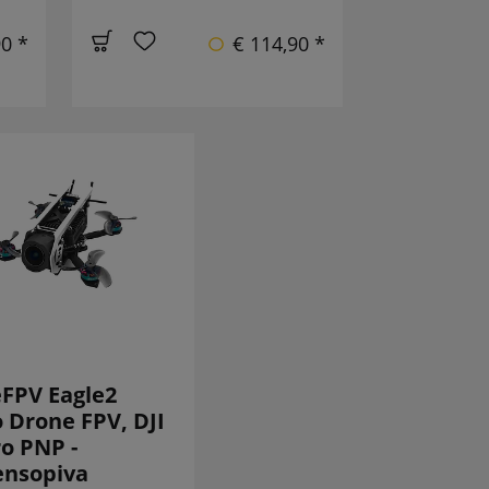
90 *
€ 114,90 *
FPV Eagle2
 Drone FPV, DJI
o PNP -
ensopiva