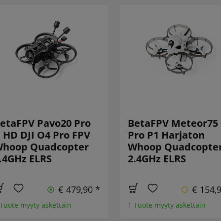
etaFPV Pavo20 Pro
BetaFPV Meteor75
I HD DJI O4 Pro FPV
Pro P1 Harjaton
hoop Quadcopter
Whoop Quadcopte
.4GHz ELRS
2.4GHz ELRS
€ 479,90 *
€ 154,
 Tuote myyty äskettäin
1 Tuote myyty äskettäin