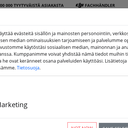
100 000 TYYTYVÄISTÄ ASIAKASTA
FACHHÄNDLER
ttää evästeitä sisällön ja mainosten personointiin, verkkos
alisen median ominaisuuksien tarjoamiseen ja palvelumme o
DJI
Paristo
Potkur
Tarvikkee
3D-
ivustomme käytöstäsi sosiaalisen median, mainonnan ja ana
Shop
t
i
t
tulostus
sa. Kumppanimme voivat yhdistää nämä tiedot muihin tiet
ita he ovat keränneet osana palveluiden käyttöäsi. Lisätietoja
ssämme.
Tietosuoja
.
Marketing
rticles