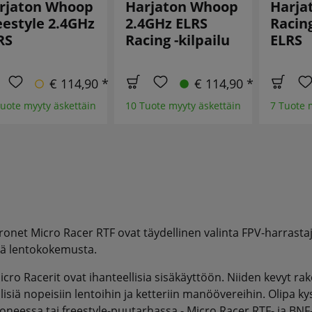
rjaton Whoop
Harjaton Whoop
Harja
eestyle 2.4GHz
2.4GHz ELRS
Racin
RS
Racing -kilpailu
ELRS
€ 114,90 *
€ 114,90 *
uote myyty äskettäin
10 Tuote myyty äskettäin
7 Tuote 
onet Micro Racer RTF ovat täydellinen valinta FPV-harrastaji
tä lentokokemusta.
cro Racerit ovat ihanteellisia sisäkäyttöön. Niiden kevyt rak
lisiä nopeisiin lentoihin ja ketteriin manöövereihin. Olipa k
oneessa tai freestyle-puutarhassa - Micro Racer RTF- ja BN