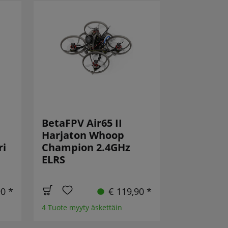
BetaFPV Air65 II
Harjaton Whoop
ri
Champion 2.4GHz
ELRS
90 *
€ 119,90 *
4 Tuote myyty äskettäin