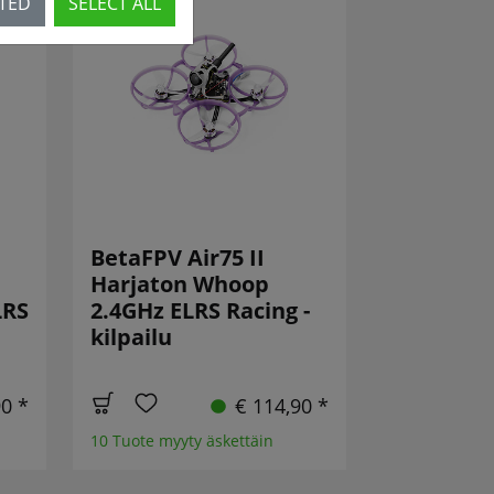
CTED
SELECT ALL
BetaFPV Air75 II
Harjaton Whoop
LRS
2.4GHz ELRS Racing -
kilpailu
90 *
€ 114,90 *
10 Tuote myyty äskettäin