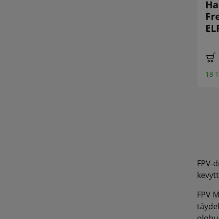
1S Nano Baby V3
Harjaton Whoop
Ha
O4 FPV ND
2.4GHz ELRS
Fr
suodatin 2.4GHz
Freestyle vapaa-
EL
ELRS
ajalla
€ 279,90 *
€ 114,90 *
18 T
1 Tuote myyty äskettäin
27 Tuote myyty äskettäin
FPV-dr
kevyt
FPV Mi
täydel
olohu