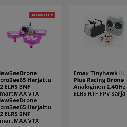
ALENNETTU!
NewBeeDrone
Emax Tinyhawk III
croBee65 Harjattu
Plus Racing Drone
2 ELRS BNF
Analoginen 2.4GHz
martMAX VTX
ELRS RTF FPV-sarja
NewBeeDrone
croBee65 Harjattu
2 ELRS BNF
martMAX VTX