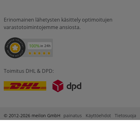
Erinomainen lähetysten käsittely optimoitujen
varastotoimintojemme ansiosta.
Toimitus DHL & DPD:
© 2012-2026 meilon GmbH
painatus
Käyttöehdot
Tietosuoja
* Alle Preise sind inkl. Mehrwertsteuer zzgl. Versandkosten