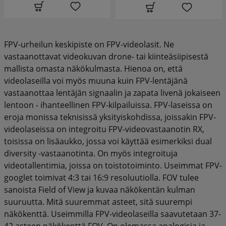
FPV-urheilun keskipiste on FPV-videolasit. Ne
vastaanottavat videokuvan drone- tai kiinteäsiipisestä
mallista omasta näkökulmasta. Hienoa on, että
videolaseilla voi myös muuna kuin FPV-lentäjänä
vastaanottaa lentäjän signaalin ja zapata livenä jokaiseen
lentoon - ihanteellinen FPV-kilpailuissa. FPV-laseissa on
eroja monissa teknisissä yksityiskohdissa, joissakin FPV-
videolaseissa on integroitu FPV-videovastaanotin RX,
toisissa on lisäaukko, jossa voi käyttää esimerkiksi dual
diversity -vastaanotinta. On myös integroituja
videotallentimia, joissa on toistotoiminto. Useimmat FPV-
googlet toimivat 4:3 tai 16:9 resoluutiolla. FOV tulee
sanoista Field of View ja kuvaa näkökentän kulman
suuruutta. Mitä suuremmat asteet, sitä suurempi
näkökenttä. Useimmilla FPV-videolaseilla saavutetaan 37-
42 asteen näkökenttä FOV. On olemassa analogisia ja