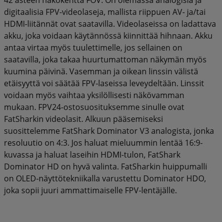
digitaalisia FPV-videolaseja, mallista riippuen AV- ja/tai
HDMI-liitännät ovat saatavilla. Videolaseissa on ladattava
akku, joka voidaan käytännössä kiinnittää hihnaan. Akku
antaa virtaa myös tuulettimelle, jos sellainen on
saatavilla, joka takaa huurtumattoman näkymän myös
kuumina päivinä. Vasemman ja oikean linssin välistä
etäisyyttä voi säätää FPV-laseissa leveydeltään. Linssit
voidaan myös vaihtaa yksilöllisesti näkövamman
mukaan. FPV24-ostosuosituksemme sinulle ovat
FatSharkin videolasit. Alkuun pääsemiseksi
suosittelemme FatShark Dominator V3 analogista, jonka
resoluutio on 4:3. Jos haluat mieluummin lentää 16:9-
kuvassa ja haluat laseihin HDMI-tulon, FatShark
Dominator HD on hyvä valinta. FatSharkin huippumalli
on OLED-näyttötekniikalla varustettu Dominator HDO,
joka sopii juuri ammattimaiselle FPV-lentäjälle.