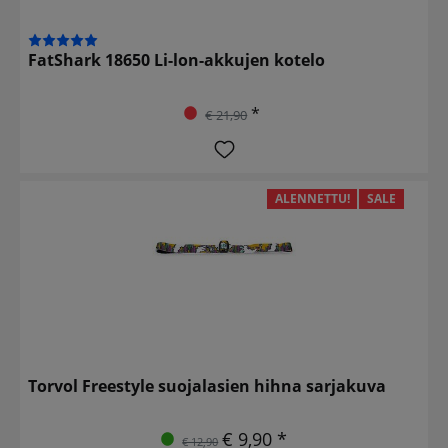
FatShark 18650 Li-lon-akkujen kotelo
*
€ 21,90
ALENNETTU!
SALE
Torvol Freestyle suojalasien hihna sarjakuva
€ 9,90 *
€ 12,90