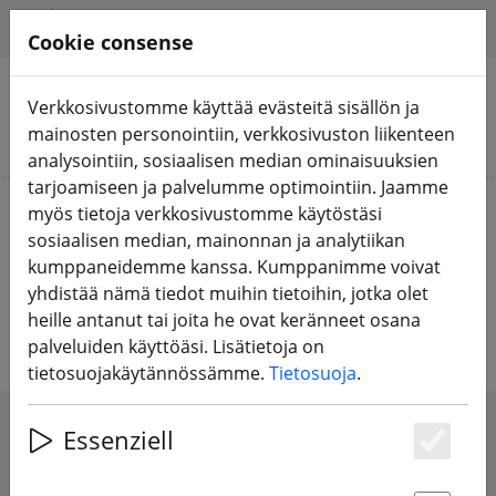
HILFE & SUPPORT
FI
Cookie consense
Verkkosivustomme käyttää evästeitä sisällön ja
mainosten personointiin, verkkosivuston liikenteen
Hae tuotteita
analysointiin, sosiaalisen median ominaisuuksien
tarjoamiseen ja palvelumme optimointiin. Jaamme
Home
Laitteet
FPV-videolaseja
myös tietoja verkkosivustomme käytöstäsi
sosiaalisen median, mainonnan ja analytiikan
FPV-laseja - Videolaseja - Video
kumppaneidemme kanssa. Kumppanimme voivat
yhdistää nämä tiedot muihin tietoihin, jotka olet
goggles
heille antanut tai joita he ovat keränneet osana
palveluiden käyttöäsi. Lisätietoja on
tietosuojakäytännössämme.
Tietosuoja
.
Essenziell
SHOW FILTERS
Es