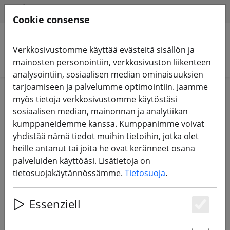
HILFE & SUPPORT
FI
Cookie consense
Verkkosivustomme käyttää evästeitä sisällön ja
Hae tuotteita
mainosten personointiin, verkkosivuston liikenteen
analysointiin, sosiaalisen median ominaisuuksien
tarjoamiseen ja palvelumme optimointiin. Jaamme
painatus
myös tietoja verkkosivustomme käytöstäsi
sosiaalisen median, mainonnan ja analytiikan
kumppaneidemme kanssa. Kumppanimme voivat
meilon GmbH
yhdistää nämä tiedot muihin tietoihin, jotka olet
Konrad Zusen sormus 31
heille antanut tai joita he ovat keränneet osana
53424 Remagen
palveluiden käyttöäsi. Lisätietoja on
Saksa
tietosuojakäytännössämme.
Tietosuoja
.
Sähköposti: support@meilon.de
Essenziell
Puh.: +49 (0)2642 / 40 52 88 0
Es
Faksi: +49 (0)2642 / 40 52 88 1