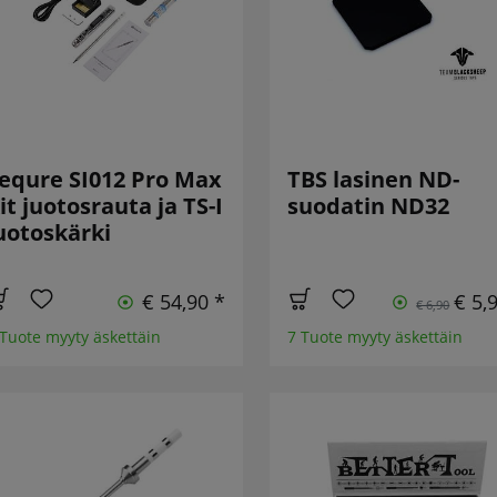
equre SI012 Pro Max
TBS lasinen ND-
it juotosrauta ja TS-I
suodatin ND32
uotoskärki
€ 54,90 *
€ 5,
€ 6,90
 Tuote myyty äskettäin
7 Tuote myyty äskettäin