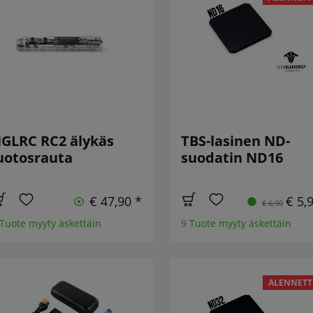
GLRC RC2 älykäs
TBS-lasinen ND-
uotosrauta
suodatin ND16
€ 47,90 *
€ 5,
€ 6,90
 Tuote myyty äskettäin
9 Tuote myyty äskettäin
ALENNETT