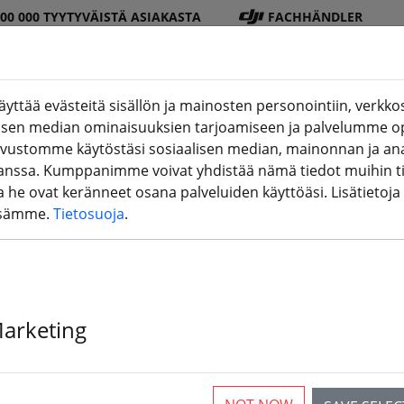
100 000 TYYTYVÄISTÄ ASIAKASTA
FACHHÄNDLER
ttää evästeitä sisällön ja mainosten personointiin, verkkos
alisen median ominaisuuksien tarjoamiseen ja palvelumme o
DJI
Paristo
Potkur
Tarvikkee
3D-
ivustomme käytöstäsi sosiaalisen median, mainonnan ja ana
(aktuelle Seite)
Shop
t
i
t
tulostus
sa. Kumppanimme voivat yhdistää nämä tiedot muihin tiet
ita he ovat keränneet osana palveluiden käyttöäsi. Lisätietoja
ssämme.
Tietosuoja
.
pajan varusteet
Marketing
rticles