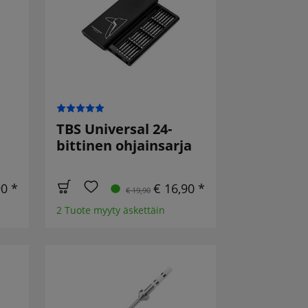
TBS Universal 24-
bittinen ohjainsarja
90 *
€ 16,90 *
€ 19,90
2 Tuote myyty äskettäin