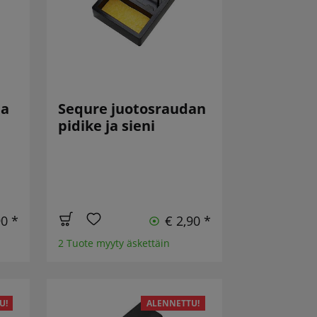
ja
Sequre juotosraudan
pidike ja sieni
90 *
€ 2,90 *
2 Tuote myyty äskettäin
U!
ALENNETTU!