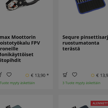
max Moottorin
Sequre pinsettisar
oistotyökalu FPV
ruostumatonta
roneille
terästä
onikäyttöiset
itopihdit
€ 13,90 *
€ 13,
 Tuote myyty äskettäin
3 Tuote myyty äskettäin
ALENNETT