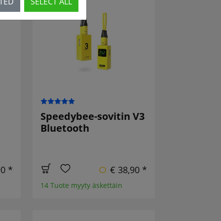
CTED
SELECT ALL
Speedybee-sovitin V3
Bluetooth
90 *
€ 38,90 *
14 Tuote myyty äskettäin