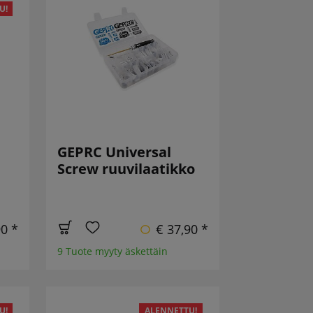
U!
GEPRC Universal
Screw ruuvilaatikko
90 *
€ 37,90 *
9 Tuote myyty äskettäin
U!
ALENNETTU!