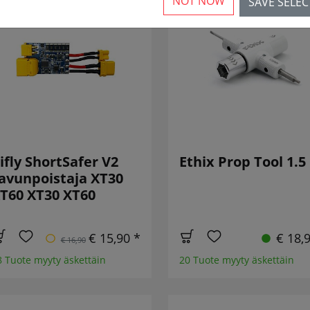
NOT NOW
SAVE SELE
ALENNETTU!
ifly ShortSafer V2
Ethix Prop Tool 1.5
avunpoistaja XT30
T60 XT30 XT60
€ 15,90 *
€ 18,
€ 16,90
8 Tuote myyty äskettäin
20 Tuote myyty äskettäin