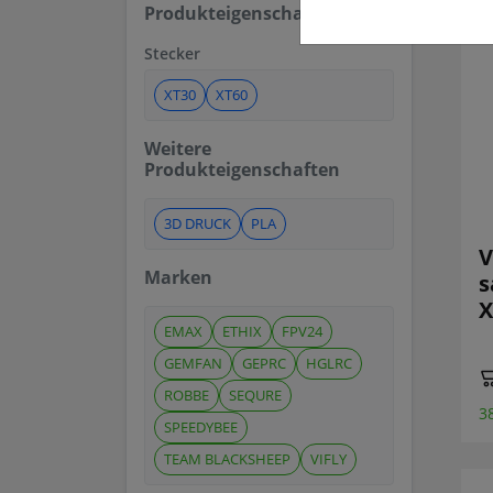
Produkteigenschaften
Stecker
XT30
XT60
Weitere
Produkteigenschaften
3D DRUCK
PLA
V
Marken
s
X
EMAX
ETHIX
FPV24
GEMFAN
GEPRC
HGLRC
ROBBE
SEQURE
3
SPEEDYBEE
TEAM BLACKSHEEP
VIFLY