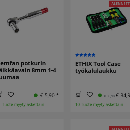
ALENNETT
emfan potkurin
ETHIX Tool Case
äikkäavain 8mm 1-4
työkalulaukku
tuumaa
€ 5,90 *
€ 34,
€ 39,90
1 Tuote myyty äskettäin
10 Tuote myyty äskettäin
ALENNETT