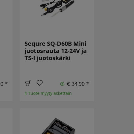
Sequre SQ-D60B Mini
juotosrauta 12-24V ja
TS-I juotoskärki
90 *
€ 34,90 *
4 Tuote myyty äskettäin