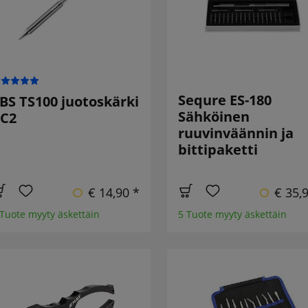
Sequre ES-180
BS TS100 juotoskärki
Sähköinen
C2
ruuvinväännin ja
bittipaketti
€ 14,90 *
€ 35,
 Tuote myyty äskettäin
5 Tuote myyty äskettäin