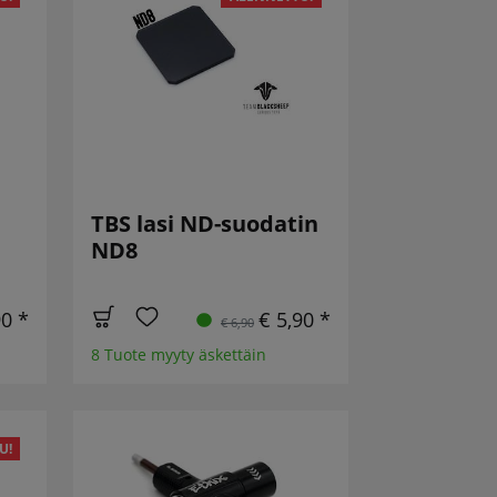
TBS lasi ND-suodatin
ND8
90 *
€ 5,90 *
€ 6,90
8 Tuote myyty äskettäin
U!