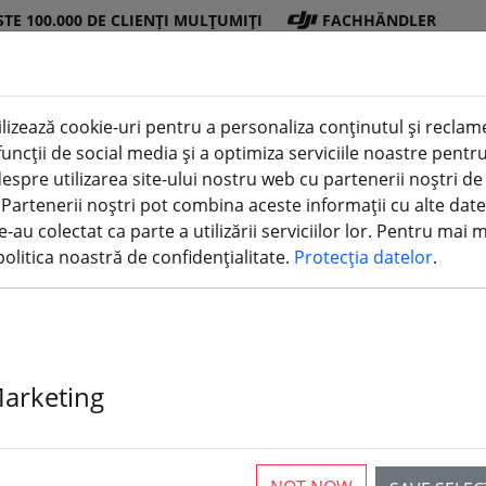
STE 100.000 DE CLIENȚI MULȚUMIȚI
FACHHÄNDLER
lizează cookie-uri pentru a personaliza conținutul și reclamel
i funcții de social media și a optimiza serviciile noastre pen
Magazin
Bater
Elic
Accesor
imprimare
espre utilizarea site-ului nostru web cu partenerii noștri de
DJI
ii
e
ii
3D
. Partenerii noștri pot combina aceste informații cu alte date
e-au colectat ca parte a utilizării serviciilor lor. Pentru mai 
 FPV
olitica noastră de confidențialitate.
Protecția datelor
.
tor video FPV 5.8 GHZ
Marketing
rticles