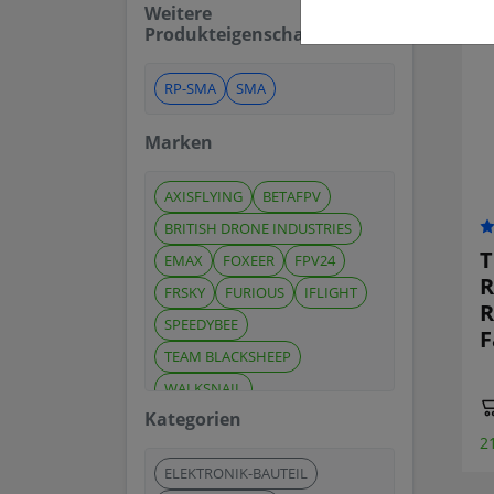
Weitere
Produkteigenschaften
RP-SMA
SMA
Marken
AXISFLYING
BETAFPV
BRITISH DRONE INDUSTRIES
T
EMAX
FOXEER
FPV24
R
FRSKY
FURIOUS
IFLIGHT
R
SPEEDYBEE
F
TEAM BLACKSHEEP
WALKSNAIL
Kategorien
2
ELEKTRONIK-BAUTEIL