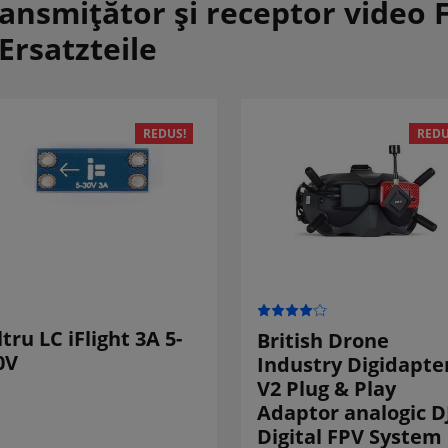
ansmițător și receptor video 
Ersatzteile
REDUS!
REDU
iltru LC iFlight 3A 5-
British Drone
0V
Industry Digidapte
V2 Plug & Play
Adaptor analogic D
Digital FPV System