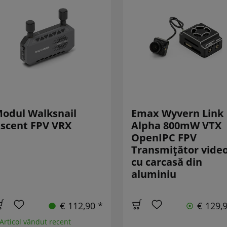
odul Walksnail
Emax Wyvern Link
scent FPV VRX
Alpha 800mW VTX
OpenIPC FPV
Transmițător vide
cu carcasă din
aluminiu
€ 112,90 *
€ 129,
 Articol vândut recent