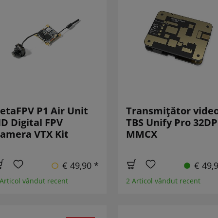
etaFPV P1 Air Unit
Transmițător vide
D Digital FPV
TBS Unify Pro 32DP
amera VTX Kit
MMCX
€ 49,90 *
€ 49,
 Articol vândut recent
2 Articol vândut recent