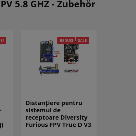
FPV 5.8 GHZ - Zubehör
S!
REDUS!
SALE
Distanțiere pentru
sistemul de
r
receptoare Diversity
Furious FPV True D V3
JI