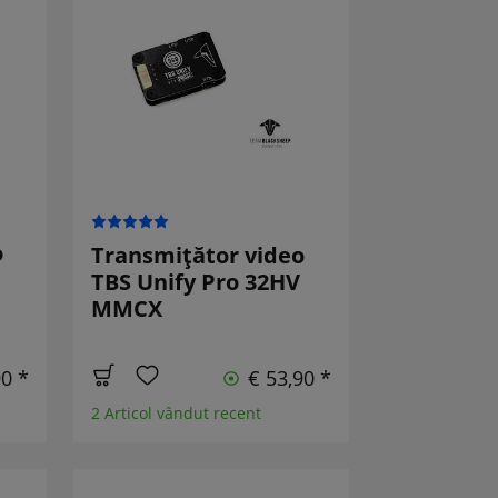
o
Transmițător video
TBS Unify Pro 32HV
MMCX
90 *
€ 53,90 *
2 Articol vândut recent