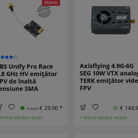
REDUS!
Axisflying 4.9G-6G
BS Unify Pro Race
SEG 10W VTX analo
.8 GHz HV emițător
TERK emițător vid
PV de înaltă
FPV
ensiune SMA
€ 29,90 *
€ 144,
€ 34,90
 Articol vândut recent
1 Articol vândut recent