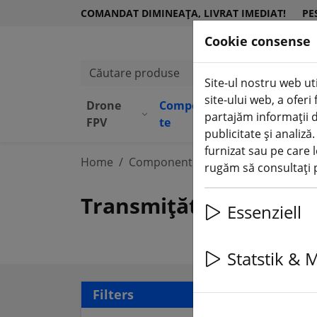
COMANDAT DIMINEAȚA, LIVRAT IMEDIAT!
PE
Cookie consense
Căutare produse
Site-ul nostru web uti
site-ului web, a ofer
Drone
Componen
Echipame
partajăm informații d
(aktuelle Seite)
FPV
te
nt
publicitate și analiză
furnizat sau pe care l
Home
Componente
Transmițător video
rugăm să consultați p
Transmițător și recep
Essenziell
Statstik & 
22 a
Filters