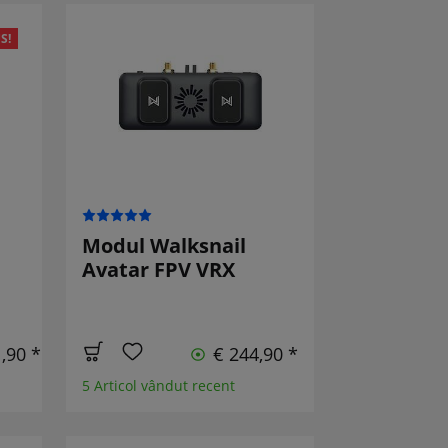
S!
Modul Walksnail
Avatar FPV VRX
,90 *
€ 244,90 *
5 Articol vândut recent