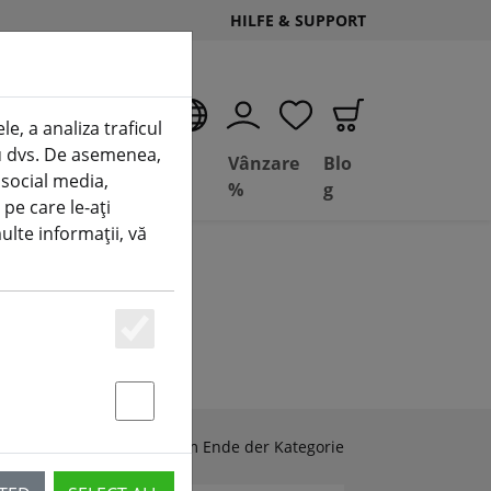
HILFE & SUPPORT
RO
e, a analiza traficul
tru dvs. De asemenea,
Deal
Basil
Vânzare
Blo
 social media,
Depot
FPV
%
g
 pe care le-ați
multe informații, vă
Essenziell
Statstik & Marketing
Zubehör & Ersatzteile am Ende der Kategorie