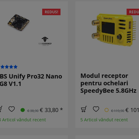
REDUS!
REDU
Modul receptor
BS Unify Pro32 Nano
pentru ochelari
G8 V1.1
SpeedyBee 5.8GHz
€ 33,80 *
€ 101
€ 38,90
€ 119,90
8 Articol vândut recent
5 Articol vândut recent