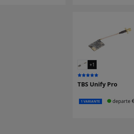
+1
TBS Unify Pro
departe
1 VARIANTE