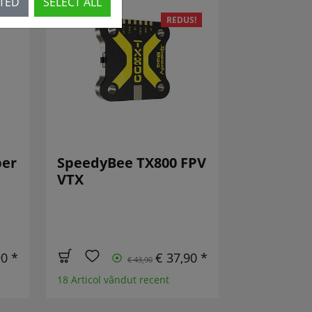
CTED
SELECT ALL
REDUS!
per
SpeedyBee TX800 FPV
VTX
90 *
€ 37,90 *
€ 43,90
18 Articol vândut recent