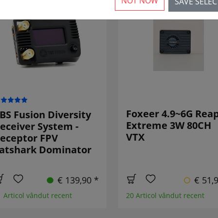
NOT NOW
SAVE SELE
Foxeer 4.9~6G Rea
BS Fusion Diversity
Extreme 3W 80CH
eceiver System -
VTX
eceptor FPV
atshark Dominator
€ 139,90 *
€ 51,
1 Articol vândut recent
20 Articol vândut recent