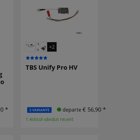
+2
TBS Unify Pro HV
g
eo
90 *
€ 56,90 *
departe
2 VARIANTE
1 Articol vândut recent