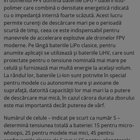
În domeniul FPV domină bateriile LiPo – baterii litiu-
polimer care combină o densitate energetică ridicată
cu o impedanță internă foarte scăzută. Acest lucru
permite curenți de descărcare mari pe o perioadă
scurtă de timp, ceea ce este indispensabil pentru
manevrele de accelerare explozive ale dronelor FPV
moderne. Pe lângă bateriile LiPo clasice, pentru
anumite aplicații se utilizează și bateriile LiHV, care sunt
proiectate pentru o tensiune nominală mai mare pe
celulă și furnizează mai multă energie la același volum.
La rândul lor, bateriile Li-Ion sunt potrivite în special
pentru modele cu autonomie mare și avioane de
suprafață, datorită capacității lor mai mari la o putere
de descărcare mai mică, în cazul cărora durata zborului
este mai importantă decât puterea de vârf.
Numărul de celule – indicat pe scurt ca număr S –
determină tensiunea totală a bateriei: 1S pentru micro-
whoops, 2S pentru modele mai mici, 4S pentru