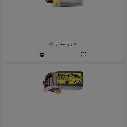
€ 33,90 *