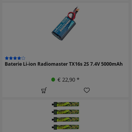
Baterie Li-ion Radiomaster TX16s 2S 7.4V 5000mAh
€ 22,90 *