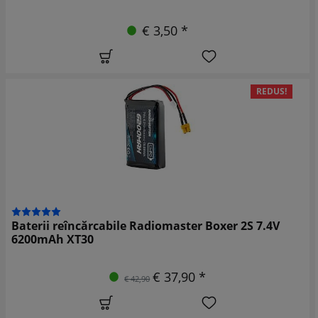
€ 3,50 *
REDUS!
Baterii reîncărcabile Radiomaster Boxer 2S 7.4V
6200mAh XT30
€ 37,90 *
€ 42,90