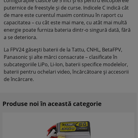
configurațiile clasice de 5 inci și 6S pentru elicopterele
puternice de freestyle și de curse. Indicele C indică cât
de mare este curentul maxim continuu în raport cu
capacitatea – cu cât este mai mare, cu atât mai multă
energie poate furniza bateria dintr-o singură dată, fără
a se deteriora.
La FPV24 găsești baterii de la Tattu, CNHL, BetaFPV,
Panasonic și alte mărci consacrate – clasificate în
subcategoriile LiPo, Li-Ion, baterii specifice modelelor,
baterii pentru ochelari video, încărcătoare și accesorii
de încărcare.
Produse noi în această categorie