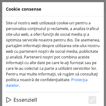
HILFE & SUPPORT
RO
Cookie consense
Site-ul nostru web utilizează cookie-uri pentru a
personaliza conținutul și reclamele, a analiza traficul
Căutare produse
site-ului web, a oferi funcții de social media și a
optimiza serviciile noastre pentru dvs. De asemenea,
Home
Baterii
partajăm informații despre utilizarea site-ului nostru
web cu partenerii noștri de social media, publicitate
Baterii - Lipos pentru zborul lung
și analiză. Partenerii noștri pot combina aceste
informații cu alte date pe care le-ați furnizat sau pe
care le-au colectat ca parte a utilizării serviciilor lor.
185 Products
Pentru mai multe informații, vă rugăm să consultați
politica noastră de confidențialitate.
Protecția
datelor
.
Unterkategorien
Essenziell
BATERIE LIPO
BATERIE REÎNCĂRCABILĂ LI-ION
Es