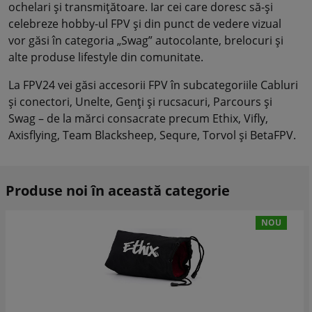
ochelari și transmițătoare. Iar cei care doresc să-și
celebreze hobby-ul FPV și din punct de vedere vizual
vor găsi în categoria „Swag” autocolante, brelocuri și
alte produse lifestyle din comunitate.
La FPV24 vei găsi accesorii FPV în subcategoriile Cabluri
și conectori, Unelte, Genți și rucsacuri, Parcours și
Swag – de la mărci consacrate precum Ethix, Vifly,
Axisflying, Team Blacksheep, Sequre, Torvol și BetaFPV.
Produse noi în această categorie
NOU