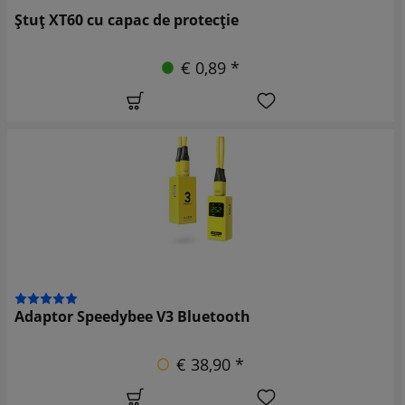
Ștuț XT60 cu capac de protecție
€ 0,89 *
Adaptor Speedybee V3 Bluetooth
€ 38,90 *