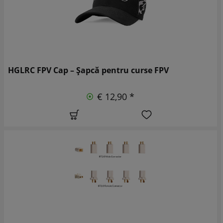
HGLRC FPV Cap – Șapcă pentru curse FPV
€ 12,90 *