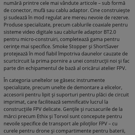
numără printre cele mai vândute articole – sub formă
de conector, mufă sau cablu adaptor. Cine construiește
și sudează în mod regulat are mereu nevoie de rezerve.
Produse specializate, precum cablurile coaxiale pentru
sisteme video digitale sau cablurile adaptor BT2.0
pentru micro-construiri, completează gama pentru
cerințe mai specifice. Smoke Stopper și ShortSaver
protejează în mod fiabil împotriva daunelor cauzate de
scurtcircuit la prima pornire a unei construcții noi și fac
parte din echipamentul de bază al oricărui atelier FPV.
În categoria uneltelor se găsesc instrumente
specializate, precum unelte de demontare a elicelor,
accesorii pentru lipit și suporturi pentru plăci de circuit
imprimat, care facilitează semnificativ lucrul la
construcțiile FPV delicate. Gențile și rucsacurile de la
mărci precum Ethix și Torvol sunt concepute pentru
nevoile specifice de transport ale piloților FPV – cu
curele pentru drone și compartimente pentru baterii,