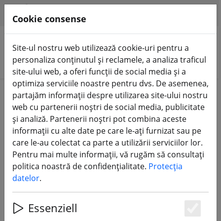
HILFE & SUPPORT
RO
Cookie consense
Site-ul nostru web utilizează cookie-uri pentru a
personaliza conținutul și reclamele, a analiza traficul
Căutare produse
site-ului web, a oferi funcții de social media și a
optimiza serviciile noastre pentru dvs. De asemenea,
Home
Accesorii
partajăm informații despre utilizarea site-ului nostru
web cu partenerii noștri de social media, publicitate
Cabluri - prize - unelte și articole
și analiză. Partenerii noștri pot combina aceste
informații cu alte date pe care le-ați furnizat sau pe
utile
care le-au colectat ca parte a utilizării serviciilor lor.
Pentru mai multe informații, vă rugăm să consultați
92 Products
politica noastră de confidențialitate.
Protecția
datelor
.
Unterkategorien
Essenziell
Es