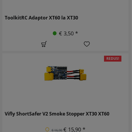
ToolkitRC Adaptor XT60 la XT30
€ 3,50 *
REDUS!
Vifly ShortSafer V2 Smoke Stopper XT30 XT60
€ 15,90 *
€ 16,90