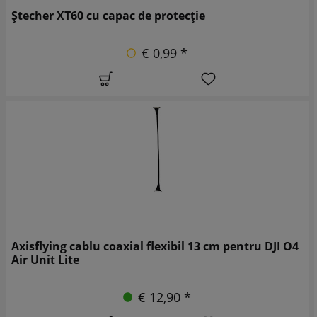
Ștecher XT60 cu capac de protecție
€ 0,99 *
Axisflying cablu coaxial flexibil 13 cm pentru DJI O4
Air Unit Lite
€ 12,90 *