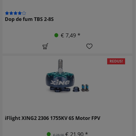
Dop de fum TBS 2-8S
€ 7,49 *
REDUS!
iFlight XING2 2306 1755KV 6S Motor FPV
€ 21,90 *
€ 28,90