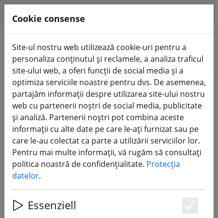
HILFE & SUPPORT
RO
Cookie consense
Site-ul nostru web utilizează cookie-uri pentru a
personaliza conținutul și reclamele, a analiza traficul
Căutare produse
site-ului web, a oferi funcții de social media și a
optimiza serviciile noastre pentru dvs. De asemenea,
Home
Componente
partajăm informații despre utilizarea site-ului nostru
web cu partenerii noștri de social media, publicitate
Componente pentru drone FPV
și analiză. Partenerii noștri pot combina aceste
informații cu alte date pe care le-ați furnizat sau pe
care le-au colectat ca parte a utilizării serviciilor lor.
461 Products
Pentru mai multe informații, vă rugăm să consultați
politica noastră de confidențialitate.
Protecția
datelor
.
Unterkategorien
Essenziell
RAME
FC, ESC, AIO & STACKS
CAMERE FPV
Es