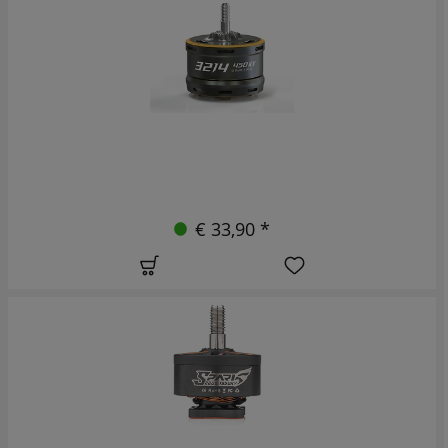
€ 33,90 *