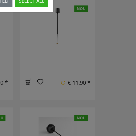
CTED
SELECT ALL
OU
NOU
50 *
€ 11,90 *
OU
NOU