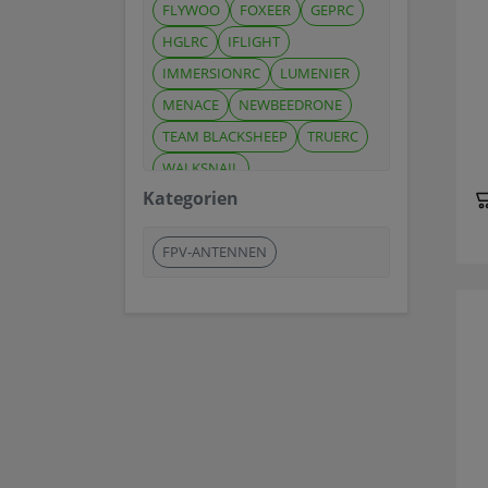
FLYWOO
FOXEER
GEPRC
HGLRC
IFLIGHT
IMMERSIONRC
LUMENIER
MENACE
NEWBEEDRONE
TEAM BLACKSHEEP
TRUERC
WALKSNAIL
Kategorien
FPV-ANTENNEN