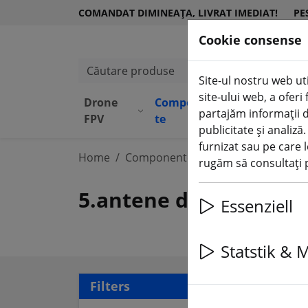
COMANDAT DIMINEAȚA, LIVRAT IMEDIAT!
PE
Cookie consense
Căutare produse
Site-ul nostru web uti
site-ului web, a ofer
Drone
Componen
Echipame
partajăm informații d
(aktuelle Seite)
FPV
te
nt
publicitate și analiză
furnizat sau pe care l
Home
Componente
Antene FPV
rugăm să consultați p
5.antene de 8 GHz
Essenziell
Statstik & 
61 a
Filters