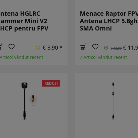
ntena HGLRC
Menace Raptor FP
ammer Mini V2
Antena LHCP 5.8gh
HCP pentru FPV
SMA Omni
€ 8,90 *
€ 11,
€ 13,90
 Articol vândut recent
7 Articol vândut recent
REDUS!