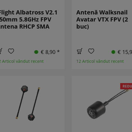
Flight Albatross V2.1
Antenă Walksnail
50mm 5.8GHz FPV
Avatar VTX FPV (2
ntena RHCP SMA
buc)
€ 8,90 *
€ 15,
2 Articol vândut recent
12 Articol vândut recent
REDU