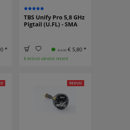
TBS Unify Pro 5,8 GHz
Pigtail (U.FL) - SMA
90 *
€ 5,80 *
€ 6,90
8 Articol vândut recent
S!
REDUS!