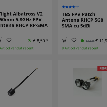
Flight Albatross V2
TBS FPV Patch
50mm 5.8GHz FPV
Antena RHCP 5G8
ntena RHCP RP-SMA
SMA cu 5dBi
€ 8,50 *
€ 11,
€ 14,90
 Articol vândut recent
8 Articol vândut recent
REDU