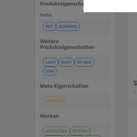
Produkteigenschaften
Farbe
ROT
SCHWARZ
Weitere
Produkteigenschaften
LHCP
RHCP
RP-SMA
SMA
Meta-Eigenschaften
1
ANTENNE
Marken
AXISFLYING
FLYFISH