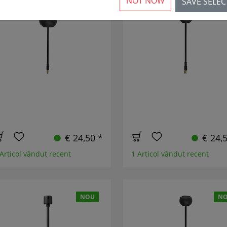
NOT NOW
SAVE SELE
NOU
N
€ 24,50 *
€ 24,
 Articol vândut recent
1 Articol vândut recent
NOU
N