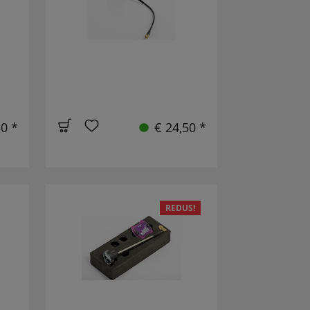
50 *
€ 24,50 *
REDUS!