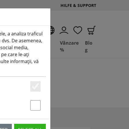
HILFE & SUPPORT
RO
e, a analiza traficul
tru dvs. De asemenea,
Deal
Basil
Vânzare
Blo
 social media,
Depot
FPV
%
g
 pe care le-ați
multe informații, vă
Essenziell
Statstik & Marketing