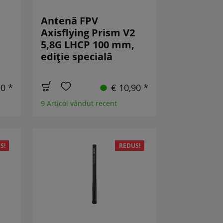
Antenă FPV
Axisflying Prism V2
5,8G LHCP 100 mm,
ediție specială
90 *
€ 10,90 *
9 Articol vândut recent
S!
REDUS!