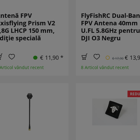
ntenă FPV
FlyFishRC Dual-Ba
xisflying Prism V2
FPV Antena 40mm
,8G LHCP 150 mm,
U.FL 5.8GHz pentru
diție specială
DJI O3 Negru
€ 11,90 *
€ 13,
€ 17,90
 Articol vândut recent
8 Articol vândut recent
REDU