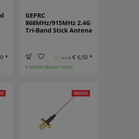
nd
GEPRC
868MHz/915MHz 2.4G
Tri-Band Stick Antena
90 *
€ 6,50 *
€ 7,90
8 Articol vândut recent
S!
REDUS!