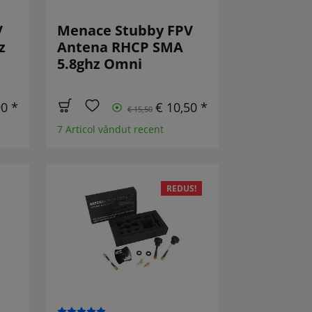
V
Menace Stubby FPV
z
Antena RHCP SMA
5.8ghz Omni
90 *
€ 10,50 *
€ 15,50
7 Articol vândut recent
REDUS!