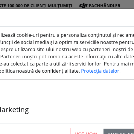
STE 100.000 DE CLIENȚI MULȚUMIȚI
FACHHÄNDLER
lizează cookie-uri pentru a personaliza conținutul și reclamel
i funcții de social media și a optimiza serviciile noastre pen
Magazin
Bater
Elic
Accesor
imprimare
espre utilizarea site-ului nostru web cu partenerii noștri de
DJI
ii
e
ii
3D
. Partenerii noștri pot combina aceste informații cu alte date
e-au colectat ca parte a utilizării serviciilor lor. Pentru mai 
olitica noastră de confidențialitate.
Protecția datelor
.
Marketing
rticles