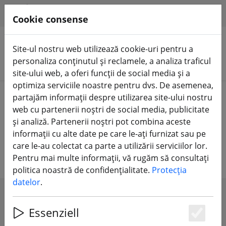
HILFE & SUPPORT
RO
Cookie consense
Site-ul nostru web utilizează cookie-uri pentru a
personaliza conținutul și reclamele, a analiza traficul
Căutare produse
site-ului web, a oferi funcții de social media și a
optimiza serviciile noastre pentru dvs. De asemenea,
Home
Componente
Rame
partajăm informații despre utilizarea site-ului nostru
web cu partenerii noștri de social media, publicitate
Cadre pentru drone FPV - Racing,
și analiză. Partenerii noștri pot combina aceste
informații cu alte date pe care le-ați furnizat sau pe
Freestyle și Cinematic
care le-au colectat ca parte a utilizării serviciilor lor.
Pentru mai multe informații, vă rugăm să consultați
politica noastră de confidențialitate.
Protecția
datelor
.
SHOW FILTERS
Essenziell
Es