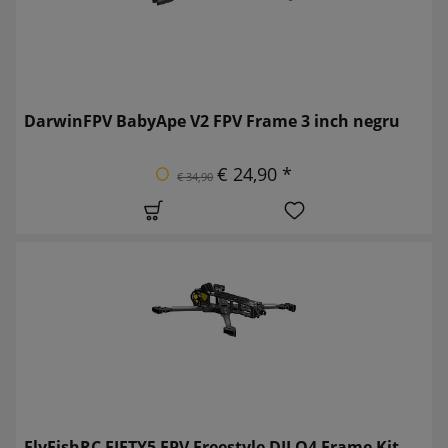
DarwinFPV BabyApe V2 FPV Frame 3 inch negru
€ 24,90 *
€ 34,90
FlyFishRC FIFTY5 FPV Freestyle DJI O4 Frame Kit