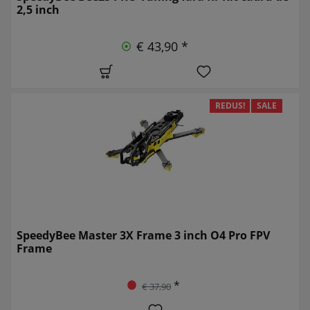
2,5 inch
€ 43,90 *
REDUS!
SALE
SpeedyBee Master 3X Frame 3 inch O4 Pro FPV
Frame
*
€ 37,90