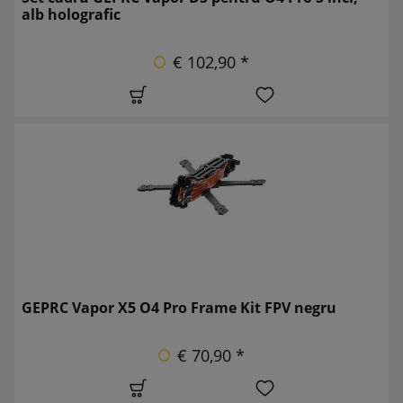
alb holografic
€ 102,90 *
GEPRC Vapor X5 O4 Pro Frame Kit FPV negru
€ 70,90 *