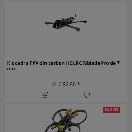
Kit cadru FPV din carbon HGLRC Nblade Pro de 7
inci
€ 82,90 *
REDUS!