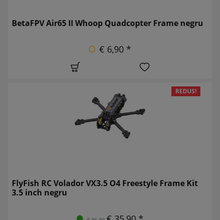
BetaFPV Air65 II Whoop Quadcopter Frame negru
€ 6,90 *
REDUS!
FlyFish RC Volador VX3.5 O4 Freestyle Frame Kit
3.5 inch negru
€ 35,90 *
€ 36,90