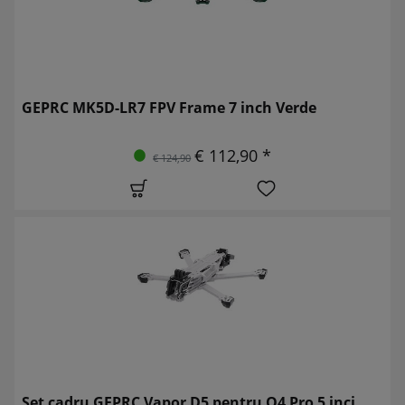
GEPRC MK5D-LR7 FPV Frame 7 inch Verde
€ 112,90 *
€ 124,90
Set cadru GEPRC Vapor D5 pentru O4 Pro 5 inci,