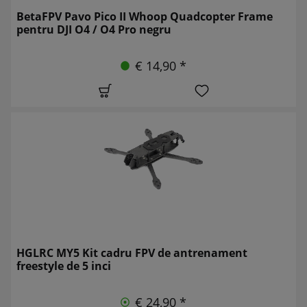
BetaFPV Pavo Pico II Whoop Quadcopter Frame
pentru DJI O4 / O4 Pro negru
€ 14,90 *
HGLRC MY5 Kit cadru FPV de antrenament
freestyle de 5 inci
€ 24,90 *