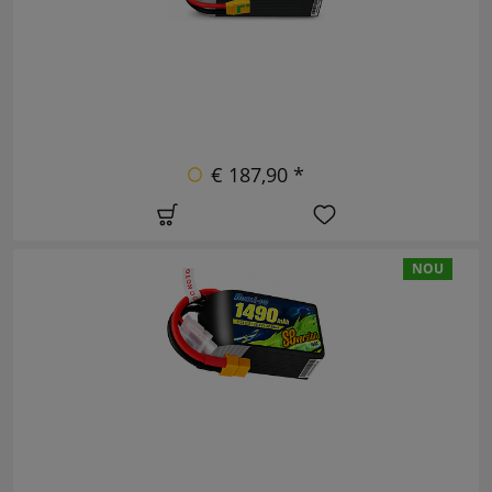
€ 187,90 *
NOU