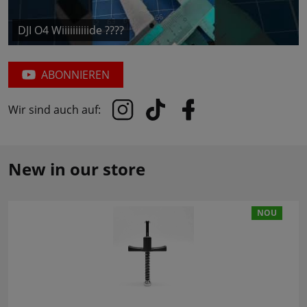
DJI O4 Wiiiiiiiiiide ????
ABONNIEREN
Wir sind auch auf:
New in our store
NOU