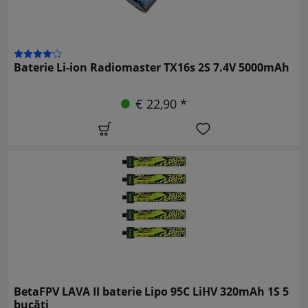
Baterie Li-ion Radiomaster TX16s 2S 7.4V 5000mAh
€ 22,90 *
BetaFPV LAVA II baterie Lipo 95C LiHV 320mAh 1S 5
bucăți