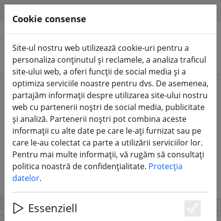
HILFE & SUPPORT
RO
Cookie consense
Site-ul nostru web utilizează cookie-uri pentru a
Căutare produse
personaliza conținutul și reclamele, a analiza traficul
site-ului web, a oferi funcții de social media și a
Rămâi la curent!
optimiza serviciile noastre pentru dvs. De asemenea,
partajăm informații despre utilizarea site-ului nostru
Abonează-te la newsletter-ul FPV24!
web cu partenerii noștri de social media, publicitate
și analiză. Partenerii noștri pot combina aceste
informații cu alte date pe care le-ați furnizat sau pe
ABONEAZĂ-TE ACUM
care le-au colectat ca parte a utilizării serviciilor lor.
Pentru mai multe informații, vă rugăm să consultați
politica noastră de confidențialitate.
Protecția
datelor
.
Essenziell
Es