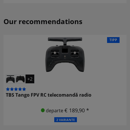
Our recommendations
TIPP
+2
TBS Tango FPV RC telecomandă radio
€ 189,90 *
departe
2 VARIANTE