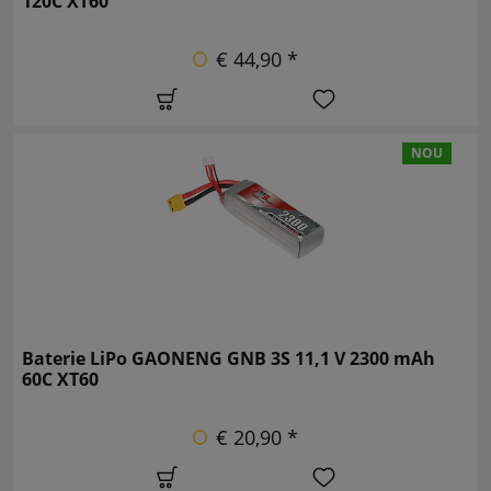
120C XT60
€ 44,90 *
NOU
Baterie LiPo GAONENG GNB 3S 11,1 V 2300 mAh
60C XT60
€ 20,90 *