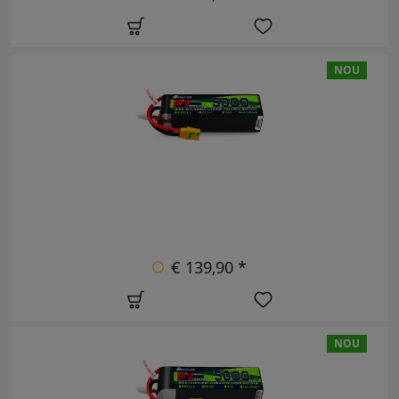
NOU
€ 139,90 *
NOU