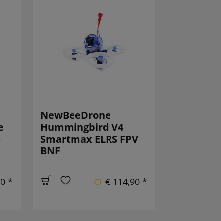
NewBeeDrone
e
Hummingbird V4
S
Smartmax ELRS FPV
BNF
90 *
€ 114,90 *