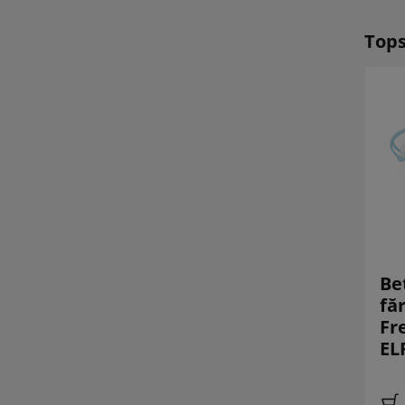
Tops
Flywoo Firefly 18
BetaFPV Air75 II
Be
1S Nano Baby V3
fără perii Whoop
fă
O4 FPV ND Filtru
2.4GHz ELRS
Fr
2.4GHz ELRS
Freestyle
EL