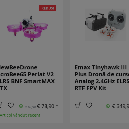
REDUS!
NewBeeDrone
Emax Tinyhawk III
croBee65 Periat V2
Plus Dronă de curs
LRS BNF SmartMAX
Analog 2.4GHz ELR
TX
RTF FPV Kit
€ 78,90 *
€ 349,
€ 82,90
 Articol vândut recent