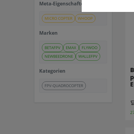
Meta-Eigenschaften
MICRO COPTER
WHOOP
Marken
BETAFPV
EMAX
FLYWOO
NEWBEEDRONE
WALLEFPV
B
Kategorien
p
E
FPV-QUADROCOPTER
2