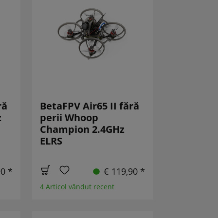
ră
BetaFPV Air65 II fără
z
perii Whoop
Champion 2.4GHz
ELRS
90 *
€ 119,90 *
4 Articol vândut recent