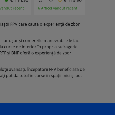
€ 114,90 *
€ 119,90 *
 vândut recent
6 Articol vândut recent
4 Articol vân
aștii FPV care caută o experiență de zbor
l lor ușor și comenzile manevrabile le fac
la curse de interior în propria sufragerie
 RTF și BNF oferă o experiență de zbor
loții avansați. Începătorii FPV beneficiază de
i pot da totul în curse în spații mici și pot