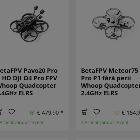
etaFPV Pavo20 Pro
BetaFPV Meteor75
I HD DJI O4 Pro FPV
Pro P1 fără perii
hoop Quadcopter
Whoop Quadcopte
.4GHz ELRS
2.4GHz ELRS
€ 479,90 *
€ 154,
 Articol vândut recent
1 Articol vândut recent