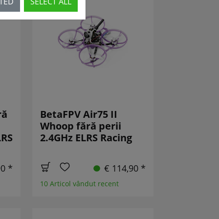
CTED
SELECT ALL
ră
BetaFPV Air75 II
Whoop fără perii
LRS
2.4GHz ELRS Racing
90 *
€ 114,90 *
10 Articol vândut recent