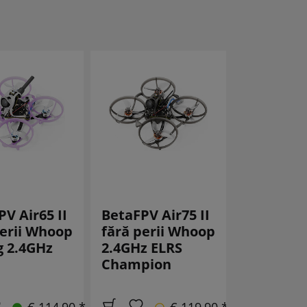
V Air65 II
BetaFPV Air75 II
BetaFPV A
perii Whoop
fără perii Whoop
fără per
g 2.4GHz
2.4GHz ELRS
Champio
Champion
2.4GHz E