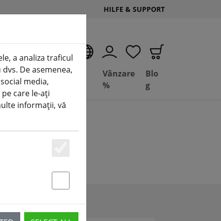
HILFE & SUPPORT
RO
e, a analiza traficul
tru dvs. De asemenea,
Deal
Basil
Vânzare
Blo
 social media,
Depot
FPV
%
g
 pe care le-ați
multe informații, vă
Essenziell
Statstik & Marketing