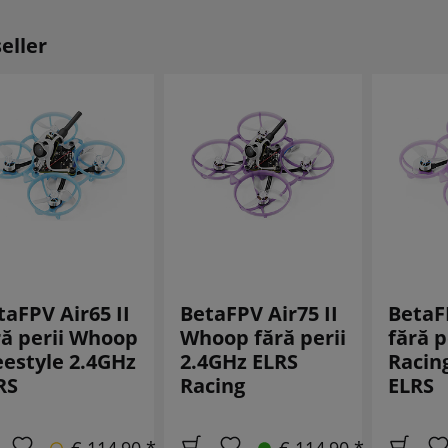
eller
taFPV Air65 II
BetaFPV Air75 II
BetaFP
ră perii Whoop
Whoop fără perii
fără 
eestyle 2.4GHz
2.4GHz ELRS
Racin
RS
Racing
ELRS