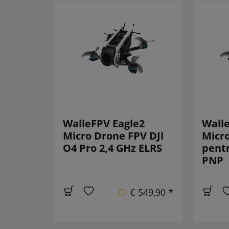
WalleFPV Eagle2
Walle
Micro Drone FPV DJI
Micr
O4 Pro 2,4 GHz ELRS
pentr
PNP
€ 549,90 *