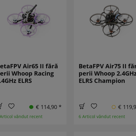
etaFPV Air65 II fără
BetaFPV Air75 II fă
erii Whoop Racing
perii Whoop 2.4GH
.4GHz ELRS
ELRS Champion
€ 114,90 *
€ 119,
 Articol vândut recent
6 Articol vândut recent