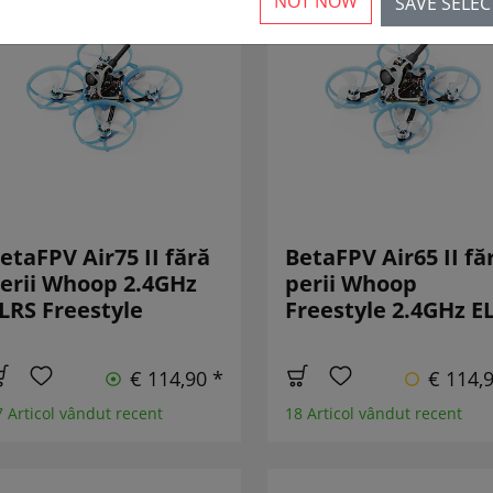
NOT NOW
SAVE SELE
etaFPV Air75 II fără
BetaFPV Air65 II fă
erii Whoop 2.4GHz
perii Whoop
LRS Freestyle
Freestyle 2.4GHz E
€ 114,90 *
€ 114,
7 Articol vândut recent
18 Articol vândut recent