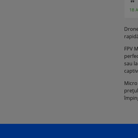
€ 279,90 *
€ 114,90 *
1 Articol vândut recent
27 Articol vândut recent
18 A
Drone
rapid
FPV Mi
perfec
sau la
capti
Micro 
prețul
împing