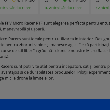
€ 114,90 *
€ 114,90 *
rticol vândut recent
10 Articol vândut recent
7 Articol
le FPV Micro Racer RTF sunt alegerea perfectă pentru entuzi
ă, manevrabilă și ușoară.
cro Racers sunt ideale pentru utilizarea în interior. Designu
te pentru zboruri rapide și manevre agile. Fie că participați 
 curse de stil liber în grădină - dronele noastre Micro Racer
vantă.
Racers sunt potrivite atât pentru începători, cât și pentru pi
 avantajos și de durabilitatea produselor. Piloții experimentaț
e micile drone la limitele lor.