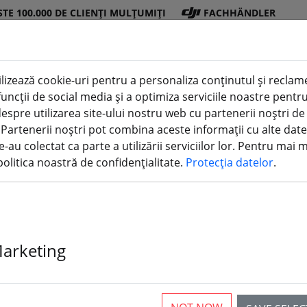
STE 100.000 DE CLIENȚI MULȚUMIȚI
FACHHÄNDLER
lizează cookie-uri pentru a personaliza conținutul și reclamel
i funcții de social media și a optimiza serviciile noastre pen
Magazin
Bater
Elic
Accesor
imprimare
espre utilizarea site-ului nostru web cu partenerii noștri de
DJI
ii
e
ii
3D
. Partenerii noștri pot combina aceste informații cu alte date
e-au colectat ca parte a utilizării serviciilor lor. Pentru mai 
olitica noastră de confidențialitate.
Protecția datelor
.
Marketing
rticles