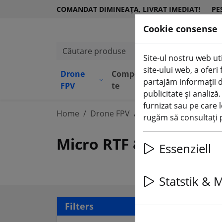
COMANDAT DIMINEAȚA, LIVRAT IMEDIAT!
PE
Cookie consense
Căutare produse
Site-ul nostru web uti
site-ului web, a ofer
Drone
Componen
Echipame
partajăm informații d
(aktuelle Seite)
FPV
te
nt
publicitate și analiză
furnizat sau pe care l
Home
Drone FPV
Micro RTF & BNF
rugăm să consultați p
Micro RTF & BNF
Essenziell
Statstik & 
14 a
Filters