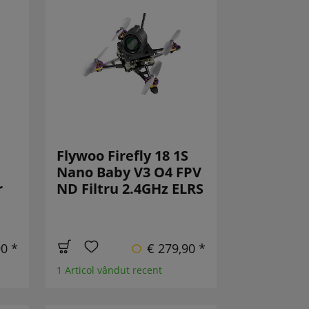
Flywoo Firefly 18 1S
Nano Baby V3 O4 FPV
r
ND Filtru 2.4GHz ELRS
90 *
€ 279,90 *
1 Articol vândut recent