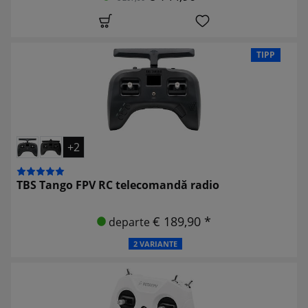
TIPP
+2
TBS Tango FPV RC telecomandă radio
€ 189,90 *
departe
2 VARIANTE