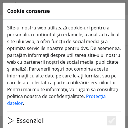
HILFE & SUPPORT
RO
Cookie consense
Site-ul nostru web utilizează cookie-uri pentru a
personaliza conținutul și reclamele, a analiza traficul
Căutare produse
site-ului web, a oferi funcții de social media și a
optimiza serviciile noastre pentru dvs. De asemenea,
Home
Echipament
Telecomandă RC
partajăm informații despre utilizarea site-ului nostru
Transmițător RC
web cu partenerii noștri de social media, publicitate
și analiză. Partenerii noștri pot combina aceste
Transmițător de telecomandă RC
informații cu alte date pe care le-ați furnizat sau pe
care le-au colectat ca parte a utilizării serviciilor lor.
pentru multicoptere, avioane și
Pentru mai multe informații, vă rugăm să consultați
multe alte modele RC.
politica noastră de confidențialitate.
Protecția
datelor
.
Essenziell
Es