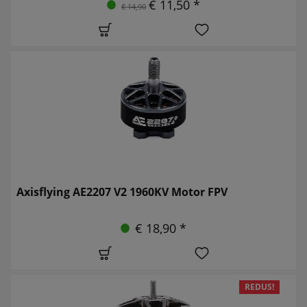
€ 11,50 *
€ 14,90
Axisflying AE2207 V2 1960KV Motor FPV
€ 18,90 *
REDUS!