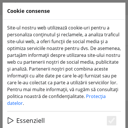
HILFE & SUPPORT
RO
Cookie consense
Site-ul nostru web utilizează cookie-uri pentru a
personaliza conținutul și reclamele, a analiza traficul
Căutare produse
site-ului web, a oferi funcții de social media și a
optimiza serviciile noastre pentru dvs. De asemenea,
Home
Componente
Motoare
partajăm informații despre utilizarea site-ului nostru
web cu partenerii noștri de social media, publicitate
Motoare pentru multicoptere FPV
și analiză. Partenerii noștri pot combina aceste
informații cu alte date pe care le-ați furnizat sau pe
și avioane FPV
care le-au colectat ca parte a utilizării serviciilor lor.
Pentru mai multe informații, vă rugăm să consultați
politica noastră de confidențialitate.
Protecția
datelor
.
SHOW FILTERS
Essenziell
Es