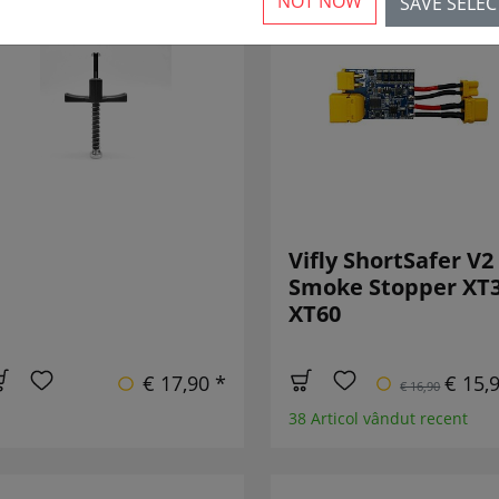
NOT NOW
SAVE SELE
NOU
REDU
Vifly ShortSafer V2
Smoke Stopper XT
XT60
€ 17,90 *
€ 15,
€ 16,90
38 Articol vândut recent