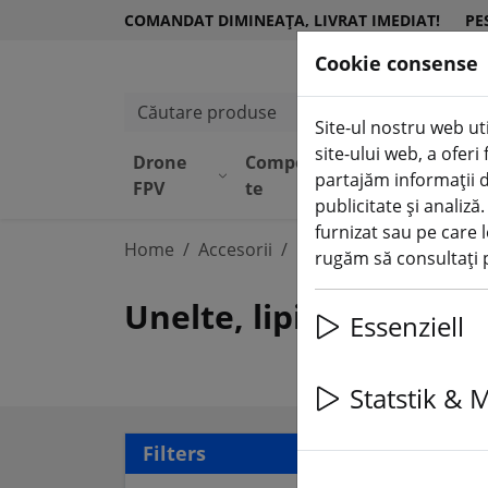
COMANDAT DIMINEAȚA, LIVRAT IMEDIAT!
PE
Cookie consense
Căutare produse
Site-ul nostru web uti
site-ului web, a ofer
Drone
Componen
Echipame
partajăm informații d
FPV
te
nt
publicitate și analiză
furnizat sau pe care l
Home
Accesorii
Instrument
rugăm să consultați p
Unelte, lipici și echi
Essenziell
Statstik & 
28 a
Filters