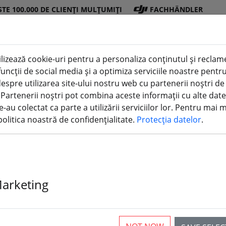
STE 100.000 DE CLIENȚI MULȚUMIȚI
FACHHÄNDLER
lizează cookie-uri pentru a personaliza conținutul și reclamel
i funcții de social media și a optimiza serviciile noastre pen
Magazin
Bater
Elic
Accesor
imprimare
espre utilizarea site-ului nostru web cu partenerii noștri de
(aktuelle Seite)
DJI
ii
e
ii
3D
. Partenerii noștri pot combina aceste informații cu alte date
e-au colectat ca parte a utilizării serviciilor lor. Pentru mai 
olitica noastră de confidențialitate.
Protecția datelor
.
pamente pentru atelier
Marketing
rticles