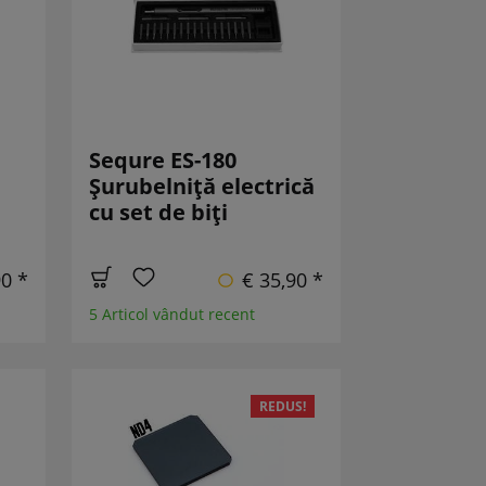
Sequre ES-180
Șurubelniță electrică
cu set de biți
90 *
€ 35,90 *
5 Articol vândut recent
REDUS!