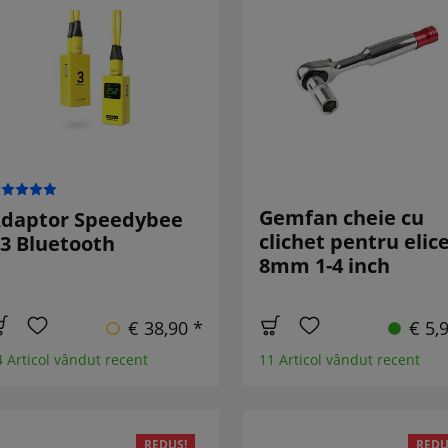
Gemfan cheie cu
daptor Speedybee
clichet pentru elic
3 Bluetooth
8mm 1-4 inch
€ 38,90 *
€ 5,
4 Articol vândut recent
11 Articol vândut recent
REDUS!
REDU