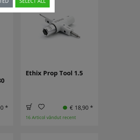
CTED
SELECT ALL
S!
Ethix Prop Tool 1.5
30
90 *
€ 18,90 *
16 Articol vândut recent