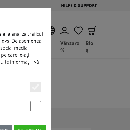
HILFE & SUPPORT
RO
e, a analiza traficul
tru dvs. De asemenea,
Deal
Basil
Vânzare
Blo
 social media,
Depot
FPV
%
g
 pe care le-ați
multe informații, vă
Essenziell
Statstik & Marketing