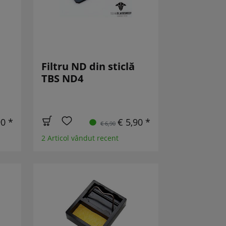
Filtru ND din sticlă
TBS ND4
90 *
€ 5,90 *
€ 6,90
2 Articol vândut recent