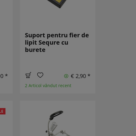
Suport pentru fier de
lipit Sequre cu
burete
90 *
€ 2,90 *
2 Articol vândut recent
LE