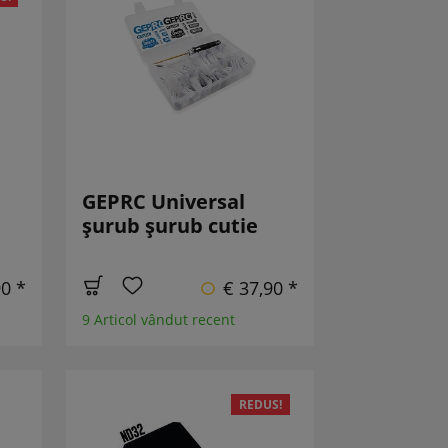
GEPRC Universal
șurub șurub cutie
90 *
€ 37,90 *
9 Articol vândut recent
REDUS!