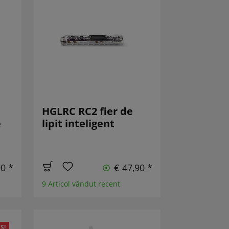
HGLRC RC2 fier de
e
lipit inteligent
90 *
€ 47,90 *
9 Articol vândut recent
S!