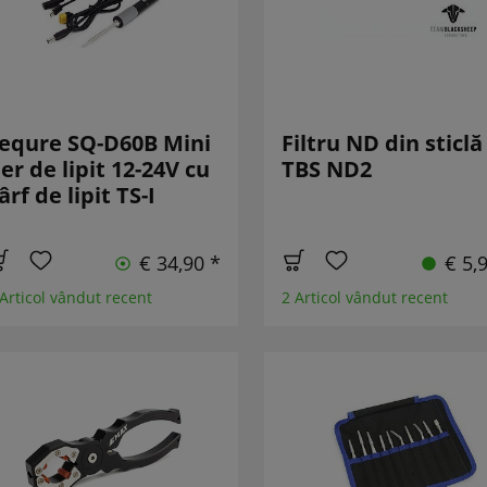
equre SQ-D60B Mini
Filtru ND din sticlă
ier de lipit 12-24V cu
TBS ND2
ârf de lipit TS-I
€ 34,90 *
€ 5,
 Articol vândut recent
2 Articol vândut recent