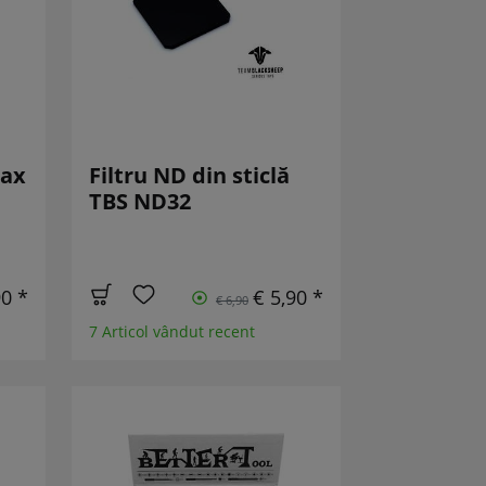
Max
Filtru ND din sticlă
TBS ND32
90 *
€ 5,90 *
€ 6,90
7 Articol vândut recent