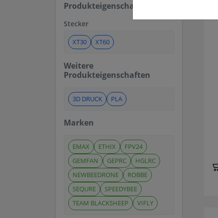
Produkteigenschaften
Stecker
XT30
XT60
Weitere
Produkteigenschaften
3D DRUCK
PLA
Marken
EMAX
ETHIX
FPV24
GEMFAN
GEPRC
HGLRC
NEWBEEDRONE
ROBBE
SEQURE
SPEEDYBEE
TEAM BLACKSHEEP
VIFLY