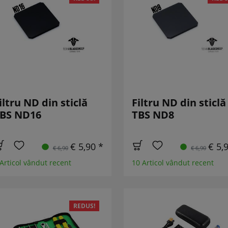
iltru ND din sticlă
Filtru ND din sticlă
BS ND16
TBS ND8
€ 5,90 *
€ 5,
€ 6,90
€ 6,90
 Articol vândut recent
10 Articol vândut recent
REDUS!