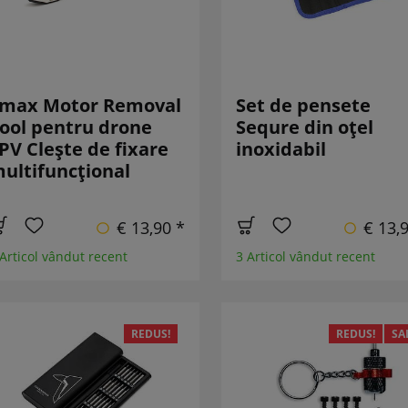
max Motor Removal
Set de pensete
ool pentru drone
Sequre din oțel
PV Clește de fixare
inoxidabil
ultifuncțional
€ 13,90 *
€ 13,
 Articol vândut recent
3 Articol vândut recent
REDUS!
REDUS!
SA