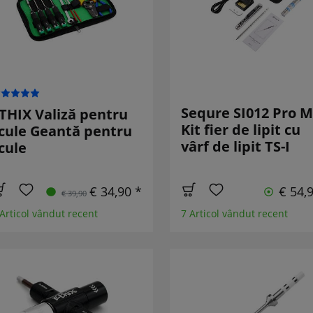
Sequre SI012 Pro 
THIX Valiză pentru
Kit fier de lipit cu
cule Geantă pentru
vârf de lipit TS-I
cule
€ 34,90 *
€ 54,
€ 39,90
 Articol vândut recent
7 Articol vândut recent