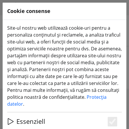
HILFE & SUPPORT
RO
Cookie consense
Site-ul nostru web utilizează cookie-uri pentru a
personaliza conținutul și reclamele, a analiza traficul
Căutare produse
site-ului web, a oferi funcții de social media și a
optimiza serviciile noastre pentru dvs. De asemenea,
Home
Elice
elice de 5 inch
partajăm informații despre utilizarea site-ului nostru
web cu partenerii noștri de social media, publicitate
elice de 5 inch
și analiză. Partenerii noștri pot combina aceste
informații cu alte date pe care le-ați furnizat sau pe
care le-au colectat ca parte a utilizării serviciilor lor.
Pentru mai multe informații, vă rugăm să consultați
politica noastră de confidențialitate.
Protecția
SHOW FILTERS
datelor
.
Essenziell
Es