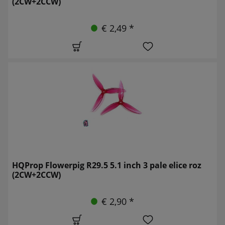
(2CW+2CCW)
€ 2,49 *
HQProp Flowerpig R29.5 5.1 inch 3 pale elice roz
(2CW+2CCW)
€ 2,90 *