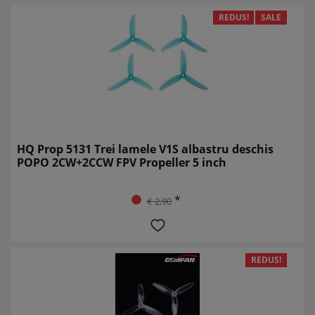
REDUS!
SALE
HQ Prop 5131 Trei lamele V1S albastru deschis
POPO 2CW+2CCW FPV Propeller 5 inch
*
€ 2,90
REDUS!