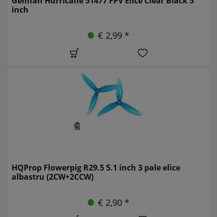
Gemfan Hurricane 51477 FPV Elice Clear Black 5
inch
€ 2,99 *
HQProp Flowerpig R29.5 5.1 inch 3 pale elice
albastru (2CW+2CCW)
€ 2,90 *