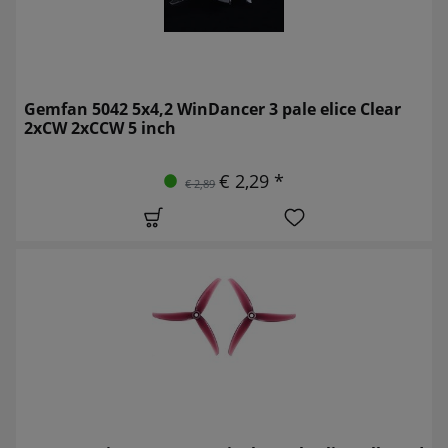
Gemfan 5042 5x4,2 WinDancer 3 pale elice Clear
2xCW 2xCCW 5 inch
€ 2,29 *
€ 2,89