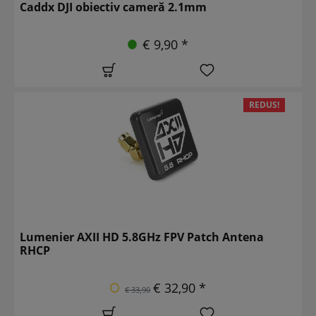
Caddx DJI obiectiv cameră 2.1mm
€ 9,90 *
REDUS!
Lumenier AXII HD 5.8GHz FPV Patch Antena
RHCP
€ 32,90 *
€ 33,90