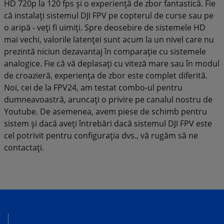
HD 720p la 120 fps și o experiență de zbor fantastică. Fie
că instalați sistemul DJI FPV pe copterul de curse sau pe
o aripă - veți fi uimiți. Spre deosebire de sistemele HD
mai vechi, valorile latenței sunt acum la un nivel care nu
prezintă niciun dezavantaj în comparație cu sistemele
analogice. Fie că vă deplasați cu viteză mare sau în modul
de croazieră, experiența de zbor este complet diferită.
Noi, cei de la FPV24, am testat combo-ul pentru
dumneavoastră, aruncați o privire pe canalul nostru de
Youtube. De asemenea, avem piese de schimb pentru
sistem și dacă aveți întrebări dacă sistemul DJI FPV este
cel potrivit pentru configurația dvs., vă rugăm să ne
contactați.