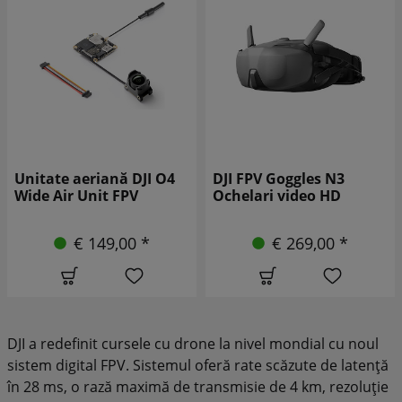
Unitate aeriană DJI O4
DJI FPV Goggles N3
Wide Air Unit FPV
Ochelari video HD
€ 149,00 *
€ 269,00 *
DJI a redefinit cursele cu drone la nivel mondial cu noul
sistem digital FPV. Sistemul oferă rate scăzute de latență
în 28 ms, o rază maximă de transmisie de 4 km, rezoluție