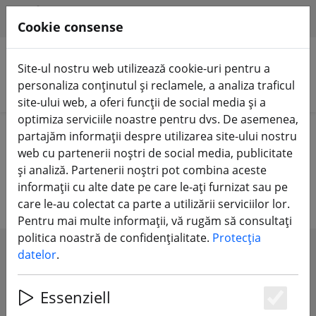
HILFE & SUPPORT
RO
Cookie consense
Site-ul nostru web utilizează cookie-uri pentru a
personaliza conținutul și reclamele, a analiza traficul
Căutare produse
site-ului web, a oferi funcții de social media și a
optimiza serviciile noastre pentru dvs. De asemenea,
Home
Magazin DJI
Sistem DJI FPV HD
partajăm informații despre utilizarea site-ului nostru
web cu partenerii noștri de social media, publicitate
Sistem DJI FPV HD
și analiză. Partenerii noștri pot combina aceste
informații cu alte date pe care le-ați furnizat sau pe
care le-au colectat ca parte a utilizării serviciilor lor.
Pentru mai multe informații, vă rugăm să consultați
politica noastră de confidențialitate.
Protecția
datelor
.
SHOW FILTERS
Essenziell
Es