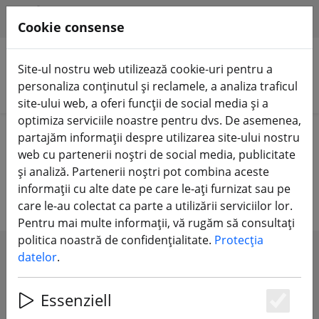
HILFE & SUPPORT
RO
Cookie consense
Site-ul nostru web utilizează cookie-uri pentru a
personaliza conținutul și reclamele, a analiza traficul
Căutare produse
site-ului web, a oferi funcții de social media și a
optimiza serviciile noastre pentru dvs. De asemenea,
Home
Accesorii
Genți și rucsacuri
partajăm informații despre utilizarea site-ului nostru
web cu partenerii noștri de social media, publicitate
Genți și rucsacuri
și analiză. Partenerii noștri pot combina aceste
informații cu alte date pe care le-ați furnizat sau pe
care le-au colectat ca parte a utilizării serviciilor lor.
Pentru mai multe informații, vă rugăm să consultați
politica noastră de confidențialitate.
Protecția
datelor
.
SHOW FILTERS
Essenziell
Es