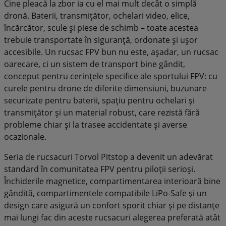
Cine pleacă la zbor ia cu el mai mult decât o simplă
dronă. Baterii, transmițător, ochelari video, elice,
încărcător, scule și piese de schimb – toate acestea
trebuie transportate în siguranță, ordonate și ușor
accesibile. Un rucsac FPV bun nu este, așadar, un rucsac
oarecare, ci un sistem de transport bine gândit,
conceput pentru cerințele specifice ale sportului FPV: cu
curele pentru drone de diferite dimensiuni, buzunare
securizate pentru baterii, spațiu pentru ochelari și
transmițător și un material robust, care rezistă fără
probleme chiar și la trasee accidentate și averse
ocazionale.
Seria de rucsacuri Torvol Pitstop a devenit un adevărat
standard în comunitatea FPV pentru piloții serioși.
Închiderile magnetice, compartimentarea interioară bine
gândită, compartimentele compatibile LiPo-Safe și un
design care asigură un confort sporit chiar și pe distanțe
mai lungi fac din aceste rucsacuri alegerea preferată atât