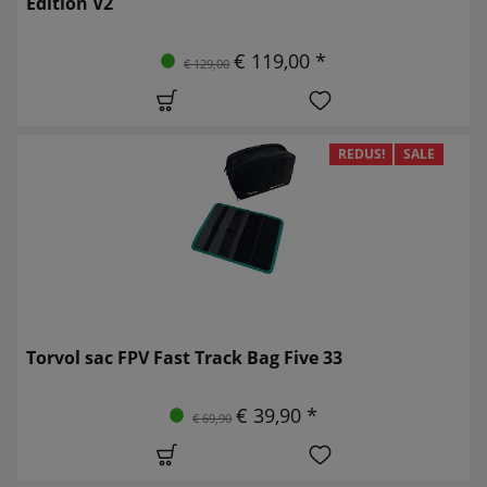
Edition V2
€ 119,00 *
€ 129,00
REDUS!
SALE
Torvol sac FPV Fast Track Bag Five 33
€ 39,90 *
€ 69,90