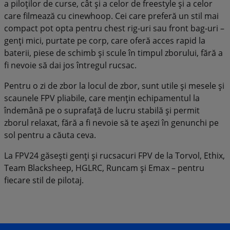
a piloților de curse, cât și a celor de freestyle și a celor
care filmează cu cinewhoop. Cei care preferă un stil mai
compact pot opta pentru chest rig-uri sau front bag-uri –
genți mici, purtate pe corp, care oferă acces rapid la
baterii, piese de schimb și scule în timpul zborului, fără a
fi nevoie să dai jos întregul rucsac.
Pentru o zi de zbor la locul de zbor, sunt utile și mesele și
scaunele FPV pliabile, care mențin echipamentul la
îndemână pe o suprafață de lucru stabilă și permit
zborul relaxat, fără a fi nevoie să te așezi în genunchi pe
sol pentru a căuta ceva.
La FPV24 găsești genți și rucsacuri FPV de la Torvol, Ethix,
Team Blacksheep, HGLRC, Runcam și Emax – pentru
fiecare stil de pilotaj.