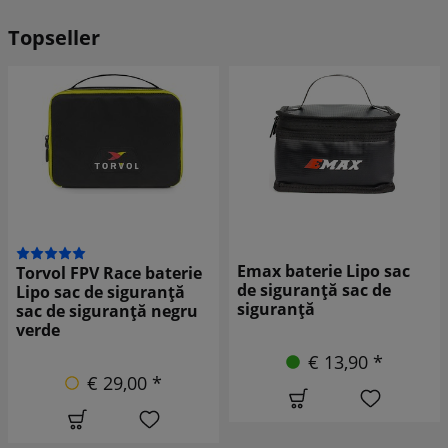
Topseller
Emax baterie Lipo sac
Scaun T
FPV Race baterie
de siguranță sac de
c de siguranță
siguranță
siguranță negru
€ 13,90 *
€ 29,00 *