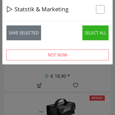
20 articles
Statstik & Marketing
St
NOU
SAVE SELECTED
SELECT ALL
NOT NOW
€ 18,90 *
REDUS!