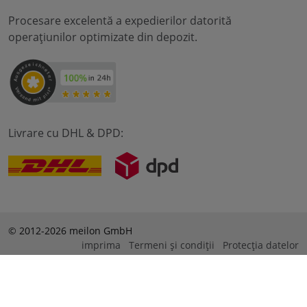
Procesare excelentă a expedierilor datorită
operațiunilor optimizate din depozit.
Livrare cu DHL & DPD:
© 2012-2026 meilon GmbH
imprima
Termeni și condiții
Protecția datelor
* Alle Preise sind inkl. Mehrwertsteuer zzgl. Versandkosten
und ggf. Nachnahmegebühren, wenn nicht anders