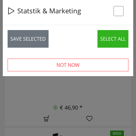
Statstik & Marketing
St
108 articles
SAVE SELECTED
SELECT ALL
NOU
NOT NOW
€ 46,90 *
NOU