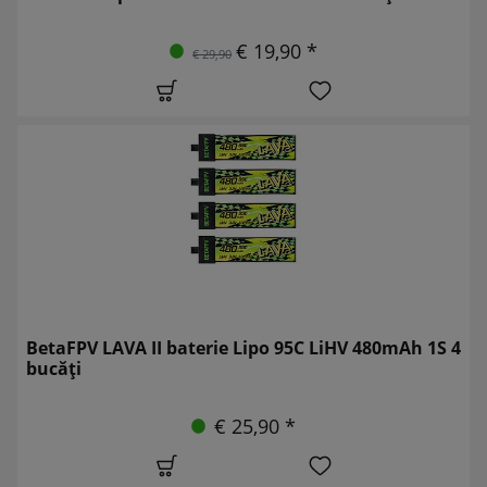
€ 19,90 *
€ 29,90
BetaFPV LAVA II baterie Lipo 95C LiHV 480mAh 1S 4
bucăți
€ 25,90 *