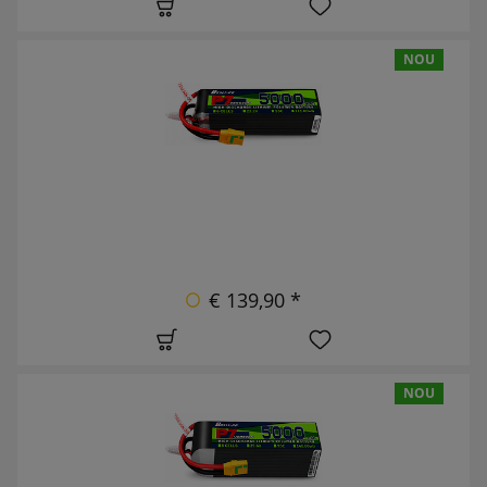
NOU
€ 139,90 *
NOU