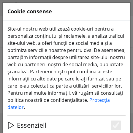
HILFE & SUPPORT
RO
Cookie consense
Site-ul nostru web utilizează cookie-uri pentru a
personaliza conținutul și reclamele, a analiza traficul
Căutare produse
site-ului web, a oferi funcții de social media și a
optimiza serviciile noastre pentru dvs. De asemenea,
Home
Baterii
Baterie LiPo
partajăm informații despre utilizarea site-ului nostru
web cu partenerii noștri de social media, publicitate
Baterii LiPo pentru drone de curse,
și analiză. Partenerii noștri pot combina aceste
informații cu alte date pe care le-ați furnizat sau pe
quadrocoptere, racecoptere,
care le-au colectat ca parte a utilizării serviciilor lor.
avioane și mașini RC
Pentru mai multe informații, vă rugăm să consultați
politica noastră de confidențialitate.
Protecția
datelor
.
Essenziell
SHOW FILTERS
Es