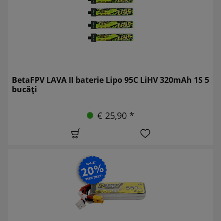
BetaFPV LAVA II baterie Lipo 95C LiHV 320mAh 1S 5
bucăți
€ 25,90 *