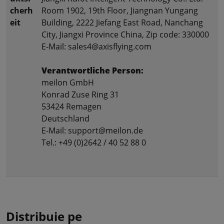
cherh
Room 1902, 19th Floor, Jiangnan Yungang
eit
Building, 2222 Jiefang East Road, Nanchang
City, Jiangxi Province China, Zip code: 330000
E-Mail: sales4@axisflying.com
Verantwortliche Person:
meilon GmbH
Konrad Zuse Ring 31
53424 Remagen
Deutschland
E-Mail: support@meilon.de
Tel.: +49 (0)2642 / 40 52 88 0
Distribuie pe