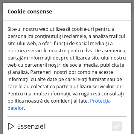
HILFE & SUPPORT
RO
Cookie consense
Site-ul nostru web utilizează cookie-uri pentru a
Căutare produse
personaliza conținutul și reclamele, a analiza traficul
site-ului web, a oferi funcții de social media și a
optimiza serviciile noastre pentru dvs. De asemenea,
Home
Componente
Motoare
partajăm informații despre utilizarea site-ului nostru
web cu partenerii noștri de social media, publicitate
și analiză. Partenerii noștri pot combina aceste
informații cu alte date pe care le-ați furnizat sau pe
care le-au colectat ca parte a utilizării serviciilor lor.
Axisflying AE2207 V2 1860KV Motor
Pentru mai multe informații, vă rugăm să consultați
FPV
politica noastră de confidențialitate.
Protecția
datelor
.
Essenziell
10% DISCOUNT
Es