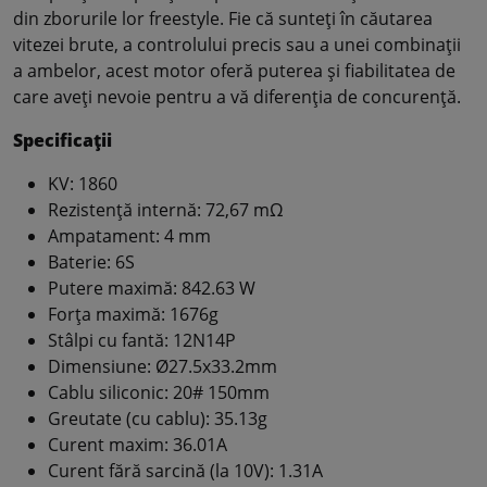
din zborurile lor freestyle. Fie că sunteți în căutarea
vitezei brute, a controlului precis sau a unei combinații
a ambelor, acest motor oferă puterea și fiabilitatea de
care aveți nevoie pentru a vă diferenția de concurență.
Specificații
KV: 1860
Rezistență internă: 72,67 mΩ
Ampatament: 4 mm
Baterie: 6S
Putere maximă: 842.63 W
Forța maximă: 1676g
Stâlpi cu fantă: 12N14P
Dimensiune: Ø27.5x33.2mm
Cablu siliconic: 20# 150mm
Greutate (cu cablu): 35.13g
Curent maxim: 36.01A
Curent fără sarcină (la 10V): 1.31A