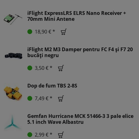
iFlight ExpressLRS ELRS Nano Receiver +
70mm Mini Antene
18,90 € *
iFlight M2 M3 Damper pentru FC F4 și F7 20
bucăți negru
3,50 € *
Dop de fum TBS 2-8S
7,49 € *
Gemfan Hurricane MCK 51466-3 3 pale elice
5.1 inch Wave Albastru
2,99 € *