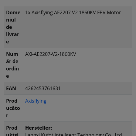
Dome
1x Axisflying AE2207 V2 1860KV FPV Motor
niul
de
livrar
e
Num
AXI-AE2207-V2-1860KV
ăr de
ordin
e
EAN
4262453761631
Prod
Axisflying
ucăto
r
Prod
Hersteller:
uktsi
Jlangxi Kufot intellgent Technology Co.. Ltd.