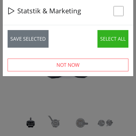
Statstik & Marketing
St
SAVE SELECTED
SELECT ALL
‹
›
NOT NOW