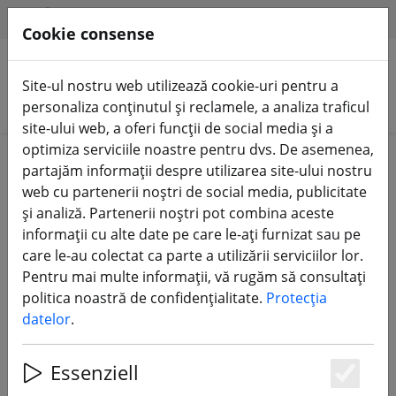
HILFE & SUPPORT
RO
Cookie consense
Site-ul nostru web utilizează cookie-uri pentru a
Căutare produse
personaliza conținutul și reclamele, a analiza traficul
site-ului web, a oferi funcții de social media și a
optimiza serviciile noastre pentru dvs. De asemenea,
Home
Componente
Motoare
partajăm informații despre utilizarea site-ului nostru
web cu partenerii noștri de social media, publicitate
și analiză. Partenerii noștri pot combina aceste
informații cu alte date pe care le-ați furnizat sau pe
care le-au colectat ca parte a utilizării serviciilor lor.
Axisflying AE2306.5 V2 1860KV
Pentru mai multe informații, vă rugăm să consultați
Motor FPV
politica noastră de confidențialitate.
Protecția
datelor
.
Essenziell
17% DISCOUNT
Es