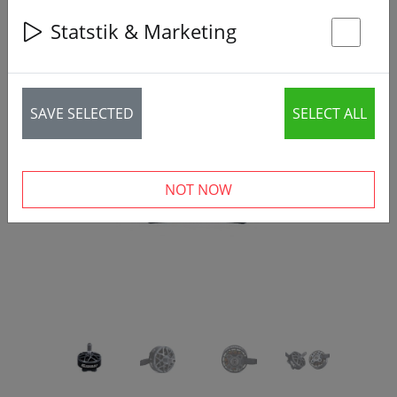
Statstik & Marketing
St
SAVE SELECTED
SELECT ALL
‹
›
NOT NOW