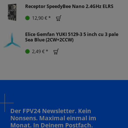
Receptor SpeedyBee Nano 2.4GHz ELRS
12,90 € *
Elice Gemfan YUKI 5129-3 5 inch cu 3 pale
Sea Blue (2CW+2CCW)
2,49 € *
Der FPV24 Newsletter. Kein
Nonsens. Maximal einmal im
Monat. In Deinem Postfach.