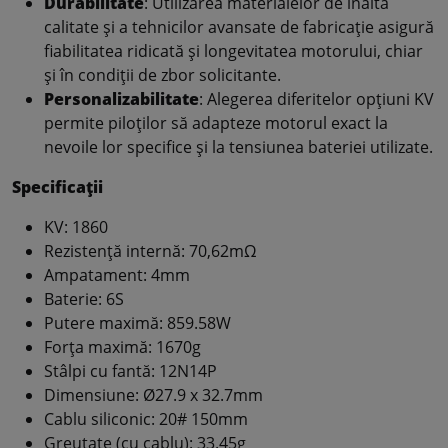
Durabilitate
: Utilizarea materialelor de înaltă
calitate și a tehnicilor avansate de fabricație asigură
fiabilitatea ridicată și longevitatea motorului, chiar
și în condiții de zbor solicitante.
Personalizabilitate
: Alegerea diferitelor opțiuni KV
permite piloților să adapteze motorul exact la
nevoile lor specifice și la tensiunea bateriei utilizate.
Specificații
KV: 1860
Rezistență internă: 70,62mΩ
Ampatament: 4mm
Baterie: 6S
Putere maximă: 859.58W
Forța maximă: 1670g
Stâlpi cu fantă: 12N14P
Dimensiune: Ø27.9 x 32.7mm
Cablu siliconic: 20# 150mm
Greutate (cu cablu): 33.45g