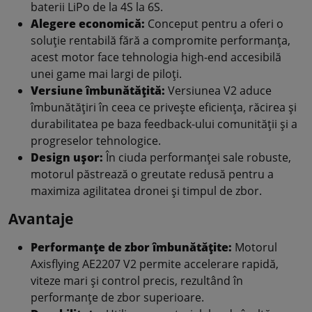
baterii LiPo de la 4S la 6S.
Alegere economică:
Conceput pentru a oferi o
soluție rentabilă fără a compromite performanța,
acest motor face tehnologia high-end accesibilă
unei game mai largi de piloți.
Versiune îmbunătățită:
Versiunea V2 aduce
îmbunătățiri în ceea ce privește eficiența, răcirea și
durabilitatea pe baza feedback-ului comunității și a
progreselor tehnologice.
Design ușor:
În ciuda performanței sale robuste,
motorul păstrează o greutate redusă pentru a
maximiza agilitatea dronei și timpul de zbor.
Avantaje
Performanțe de zbor îmbunătățite:
Motorul
Axisflying AE2207 V2 permite accelerare rapidă,
viteze mari și control precis, rezultând în
performanțe de zbor superioare.