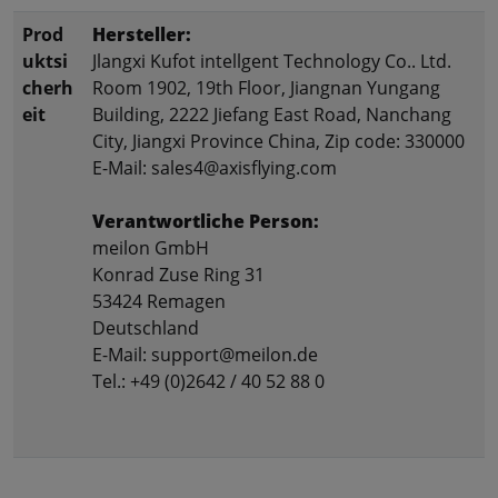
Prod
Hersteller:
uktsi
Jlangxi Kufot intellgent Technology Co.. Ltd.
cherh
Room 1902, 19th Floor, Jiangnan Yungang
eit
Building, 2222 Jiefang East Road, Nanchang
City, Jiangxi Province China, Zip code: 330000
E-Mail: sales4@axisflying.com
Verantwortliche Person:
meilon GmbH
Konrad Zuse Ring 31
53424 Remagen
Deutschland
E-Mail: support@meilon.de
Tel.: +49 (0)2642 / 40 52 88 0