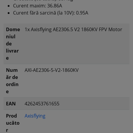
Curent maxim: 36.86A
Curent fără sarcină (la 10V): 0.95A
Dome
1x Axisflying AE2306.5 V2 1860KV FPV Motor
niul
de
livrar
e
Num
AXI-AE2306-5-V2-1860KV
ăr de
ordin
e
EAN
4262453761655
Prod
Axisflying
ucăto
r