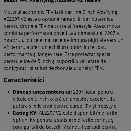
Motor FPV Axisflying AE2306.5 V2 1860KV
Motorul economic FPV fără perii de 5 inch Axisflying
AE2207 V2 este o opțiune rentabilă, dar puternică
pentru dronele FPV de curse și freestyle. Acest motor
combină performanța dovedită a dimensiunii 2207 a
motorului cu cele mai recente îmbunătățiri ale versiunii
V2 pentru a oferi un echilibru optim între cost,
performanță și longevitate. Este proiectat special
pentru elice de 5 inch și suportă o varietate de
configurații și stiluri de zbor ale dronelor FPV.
Caracteristici
Dimensiunea motorului:
2207, ideal pentru
elicele de 5 inch, oferă un amestec excelent de
putere și eficiență pentru curse FPV și freestyle.
Rating KV:
AE2207 V2 este disponibil în diferite
opțiuni KV pentru a satisface diferite cerințe și
configurații de baterii, făcându-l versatil pentru