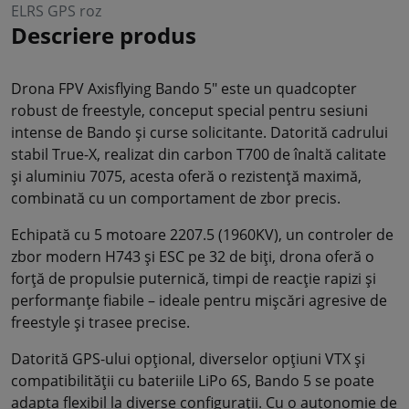
ELRS GPS roz
Descriere produs
Drona FPV Axisflying Bando 5" este un quadcopter
robust de freestyle, conceput special pentru sesiuni
intense de Bando și curse solicitante. Datorită cadrului
stabil True-X, realizat din carbon T700 de înaltă calitate
și aluminiu 7075, acesta oferă o rezistență maximă,
combinată cu un comportament de zbor precis.
Echipată cu 5 motoare 2207.5 (1960KV), un controler de
zbor modern H743 și ESC pe 32 de biți, drona oferă o
forță de propulsie puternică, timpi de reacție rapizi și
performanțe fiabile – ideale pentru mișcări agresive de
freestyle și trasee precise.
Datorită GPS-ului opțional, diverselor opțiuni VTX și
compatibilității cu bateriile LiPo 6S, Bando 5 se poate
adapta flexibil la diverse configurații. Cu o autonomie de