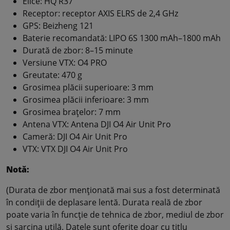
Elice: HQ R37
Receptor: receptor AXIS ELRS de 2,4 GHz
GPS: Beizheng 121
Baterie recomandată: LIPO 6S 1300 mAh–1800 mAh
Durată de zbor: 8–15 minute
Versiune VTX: O4 PRO
Greutate: 470 g
Grosimea plăcii superioare: 3 mm
Grosimea plăcii inferioare: 3 mm
Grosimea brațelor: 7 mm
Antena VTX: Antena DJI O4 Air Unit Pro
Cameră: DJI O4 Air Unit Pro
VTX: VTX DJI O4 Air Unit Pro
Notă:
(Durata de zbor menționată mai sus a fost determinată
în condiții de deplasare lentă. Durata reală de zbor
poate varia în funcție de tehnica de zbor, mediul de zbor
și sarcina utilă. Datele sunt oferite doar cu titlu