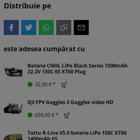
Distribuie pe
este adesea cumpărat cu
Baterie CNHL LiPo Black Series 1500mAh
22.2V 130C 6S XT60 Plug
32,90 € *
DJI FPV Goggles 3 Goggles video HD
659,00 € *
Tattu R-Line V5.0 baterie LiPo 150C XT60
1400mAh 6S