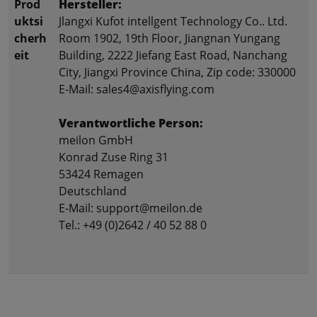
Prod
Hersteller:
uktsi
Jlangxi Kufot intellgent Technology Co.. Ltd.
cherh
Room 1902, 19th Floor, Jiangnan Yungang
eit
Building, 2222 Jiefang East Road, Nanchang
City, Jiangxi Province China, Zip code: 330000
E-Mail: sales4@axisflying.com
Verantwortliche Person:
meilon GmbH
Konrad Zuse Ring 31
53424 Remagen
Deutschland
E-Mail: support@meilon.de
Tel.: +49 (0)2642 / 40 52 88 0