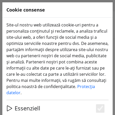
HILFE & SUPPORT
RO
Cookie consense
Site-ul nostru web utilizează cookie-uri pentru a
Căutare produse
personaliza conținutul și reclamele, a analiza traficul
site-ului web, a oferi funcții de social media și a
optimiza serviciile noastre pentru dvs. De asemenea,
Home
Drone FPV
RTF, BNF ȘI PNP
partajăm informații despre utilizarea site-ului nostru
web cu partenerii noștri de social media, publicitate
și analiză. Partenerii noștri pot combina aceste
informații cu alte date pe care le-ați furnizat sau pe
care le-au colectat ca parte a utilizării serviciilor lor.
Axisflying Bando 5 X DJI O4 Pro HD
Pentru mai multe informații, vă rugăm să consultați
5 inci GPS 2,4 GHz ELRS GPS roz
politica noastră de confidențialitate.
Protecția
datelor
.
Essenziell
Es