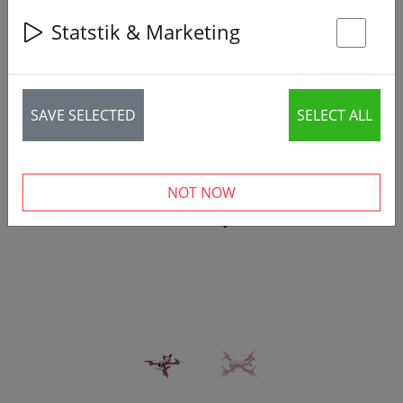
Statstik & Marketing
St
SAVE SELECTED
SELECT ALL
‹
›
NOT NOW