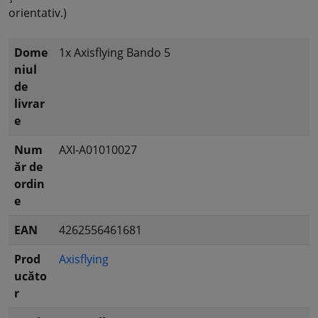
orientativ.)
Dome
1x Axisflying Bando 5
niul
de
livrar
e
Num
AXI-A01010027
ăr de
ordin
e
EAN
4262556461681
Prod
Axisflying
ucăto
r