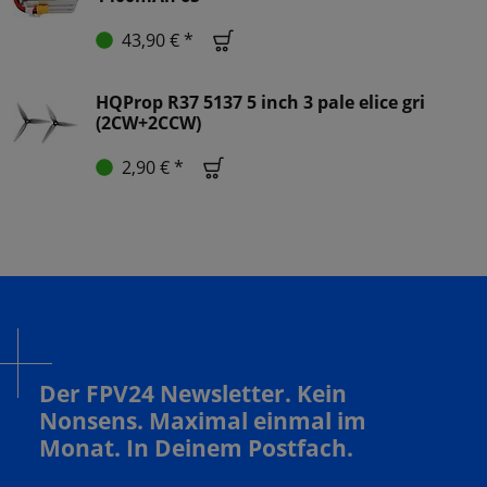
43,90 € *
HQProp R37 5137 5 inch 3 pale elice gri
(2CW+2CCW)
2,90 € *
Der FPV24 Newsletter. Kein
Nonsens. Maximal einmal im
Monat. In Deinem Postfach.