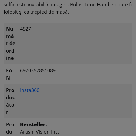
selfie este invizibil în imagini. Bullet Time Handle poate fi
folosit și ca trepied de masă.
Nu
4527
mă
r de
ord
ine
EA
6970357851089
N
Pro
Insta360
duc
ăto
r
Pro
Hersteller:
du
Arashi Vision Inc.