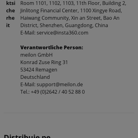
ktsi
Room 1101, 1102, 1103, 11th Floor, Building 2,
che
Jinlitong Financial Center, 1100 Xingye Road,
rhe
Haiwang Community, Xin an Street, Bao An
it
District, Shenzhen, Guangdong, China
E-Mail: service@insta360.com
Verantwortliche Person:
meilon GmbH
Konrad Zuse Ring 31
53424 Remagen
Deutschland
E-Mail: support@meilon.de
Tel.: +49 (0)2642 / 40 52 88 0
Distribuie pe