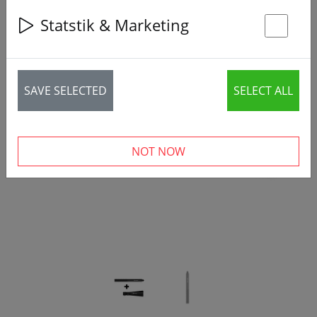
Statstik & Marketing
St
SAVE SELECTED
SELECT ALL
‹
›
NOT NOW