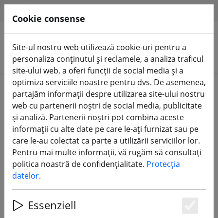
HILFE & SUPPORT
RO
Cookie consense
Site-ul nostru web utilizează cookie-uri pentru a
Căutare produse
personaliza conținutul și reclamele, a analiza traficul
site-ului web, a oferi funcții de social media și a
optimiza serviciile noastre pentru dvs. De asemenea,
Home
Vânzare%
partajăm informații despre utilizarea site-ului nostru
web cu partenerii noștri de social media, publicitate
și analiză. Partenerii noștri pot combina aceste
informații cu alte date pe care le-ați furnizat sau pe
care le-au colectat ca parte a utilizării serviciilor lor.
Insta360 One / One X - Selfie Stick +
Pentru mai multe informații, vă rugăm să consultați
Bullet Time Handle Trepied pliabil
politica noastră de confidențialitate.
Protecția
datelor
.
Essenziell
Es