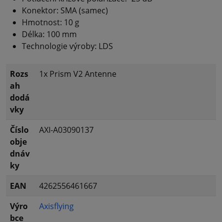
Konektor: SMA (samec)
Hmotnost: 10 g
Délka: 100 mm
Technologie výroby: LDS
Rozs
1x Prism V2 Antenne
ah
dodá
vky
Číslo
AXI-A03090137
obje
dnáv
ky
EAN
4262556461667
Výro
Axisflying
bce