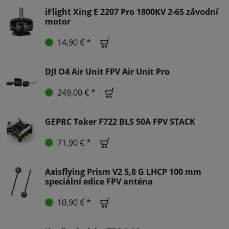
iFlight Xing E 2207 Pro 1800KV 2-6S závodní
motor
14,90 € *
DJI O4 Air Unit FPV Air Unit Pro
249,00 € *
GEPRC Taker F722 BLS 50A FPV STACK
71,90 € *
Axisflying Prism V2 5,8 G LHCP 100 mm
speciální edice FPV anténa
10,90 € *