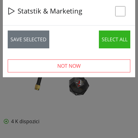
Statstik & Marketing
St
SAVE SELECTED
SELECT ALL
NOT NOW
4 K dispozici