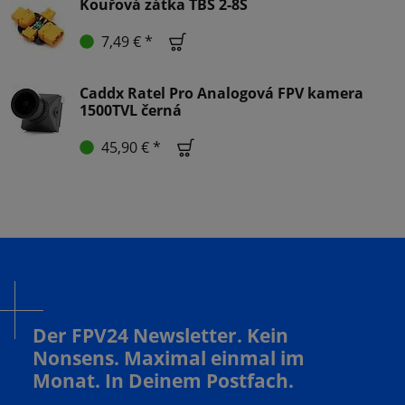
Kouřová zátka TBS 2-8S
7,49 € *
Caddx Ratel Pro Analogová FPV kamera
1500TVL černá
45,90 € *
Der FPV24 Newsletter. Kein
Nonsens. Maximal einmal im
Monat. In Deinem Postfach.