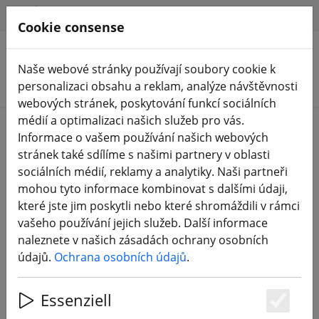
HILFE & SUPPORT
CS
Cookie consense
Naše webové stránky používají soubory cookie k
Hledat produkty
personalizaci obsahu a reklam, analýze návštěvnosti
webových stránek, poskytování funkcí sociálních
médií a optimalizaci našich služeb pro vás.
Home
Komponenty
FPV antény
Informace o vašem používání našich webových
stránek také sdílíme s našimi partnery v oblasti
sociálních médií, reklamy a analytiky. Naši partneři
mohou tyto informace kombinovat s dalšími údaji,
které jste jim poskytli nebo které shromáždili v rámci
Axisflying Prism V2 5,8 G RHCP 100
vašeho používání jejich služeb. Další informace
mm speciální edice FPV anténa
naleznete v našich zásadách ochrany osobních
údajů.
Ochrana osobních údajů
.
Essenziell
Es