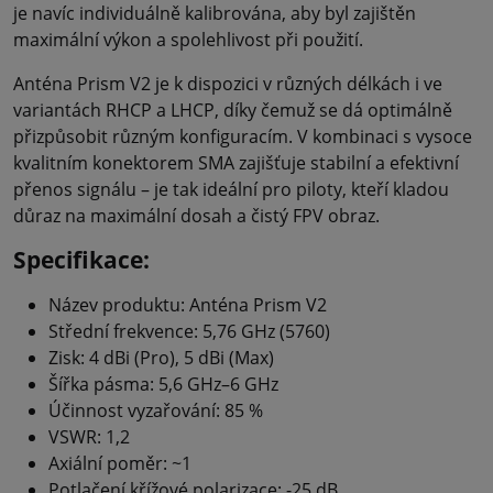
je navíc individuálně kalibrována, aby byl zajištěn
maximální výkon a spolehlivost při použití.
Anténa Prism V2 je k dispozici v různých délkách i ve
variantách RHCP a LHCP, díky čemuž se dá optimálně
přizpůsobit různým konfiguracím. V kombinaci s vysoce
kvalitním konektorem SMA zajišťuje stabilní a efektivní
přenos signálu – je tak ideální pro piloty, kteří kladou
důraz na maximální dosah a čistý FPV obraz.
Specifikace:
Název produktu: Anténa Prism V2
Střední frekvence: 5,76 GHz (5760)
Zisk: 4 dBi (Pro), 5 dBi (Max)
Šířka pásma: 5,6 GHz–6 GHz
Účinnost vyzařování: 85 %
VSWR: 1,2
Axiální poměr: ~1
Potlačení křížové polarizace: -25 dB