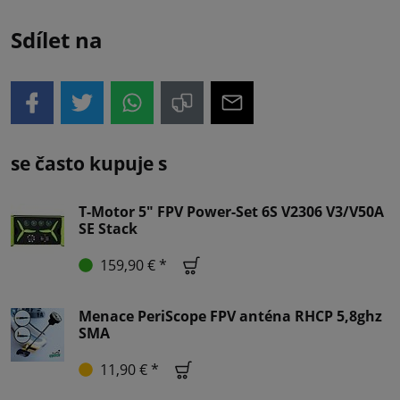
Sdílet na
se často kupuje s
T-Motor 5" FPV Power-Set 6S V2306 V3/V50A
SE Stack
159,90 € *
Menace PeriScope FPV anténa RHCP 5,8ghz
SMA
11,90 € *