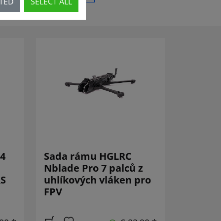
CTED
SELECT ALL
 4
Sada rámu HGLRC
Nblade Pro 7 palců z
RS
uhlíkových vláken pro
FPV