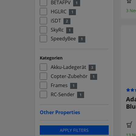
BETAFPV
1
3 Ne
HGLRC
1
iSDT
2
SkyRc
1
SpeedyBee
1
Kategorien
Akku-Ladegerät
3
Copter-Zubehör
1
Frames
1
RC-Sender
1
Ad
Bl
Other Properties
APPLY FILTERS
13 N