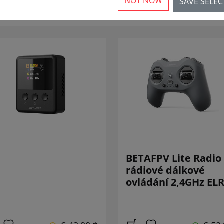
NOT NOW
SAVE SELE
BETAFPV Lite Radio
rádiové dálkové
ovládání 2,4GHz EL