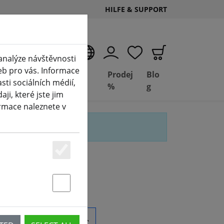
HILFE & SUPPORT
CS
analýze návštěvnosti
eb pro vás. Informace
Deal
Basil
Prodej
Blo
ti sociálních médií,
aktuelle Seite)
Depot
FPV
%
g
i, které jste jim
ormace naleznete v
Essenziell
e" gefunden
Statstik & Marketing