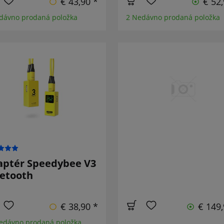
€ 43,90 *
€ 52,
dávno prodaná položka
2 Nedávno prodaná položka
aptér Speedybee V3
uetooth
€ 38,90 *
€ 149,
edávno prodaná položka