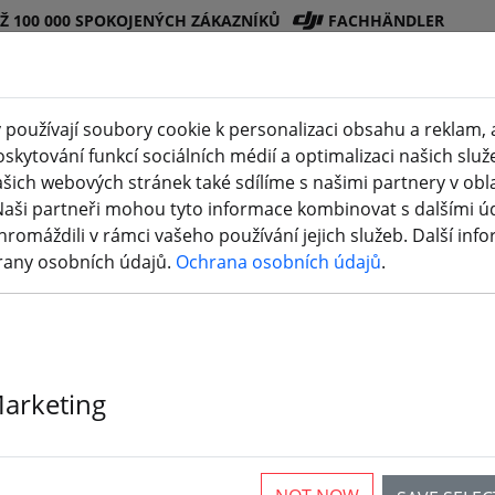
EŽ 100 000 SPOKOJENÝCH ZÁKAZNÍKŮ
FACHHÄNDLER
používají soubory cookie k personalizaci obsahu a reklam, 
skytování funkcí sociálních médií a optimalizaci našich služ
Obchod
Bateri
Vrtul
Příslušenstv
3D
šich webových stránek také sdílíme s našimi partnery v oblas
(
DJI
e
e
í
tisk
Naši partneři mohou tyto informace kombinovat s dalšími údaj
hromáždili v rámci vašeho používání jejich služeb. Další inf
rany osobních údajů.
Ochrana osobních údajů
.
 vám, jak ho hledat.
smarthome
.
für die Suche nach "smarthom
Marketing