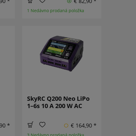
90 *
€ 82,90 *
1 Nedávno prodaná položka
SkyRC Q200 Neo LiPo
1–6s 10 A 200 W AC
90 *
€ 164,90 *
3 Nedávno prodaná položka