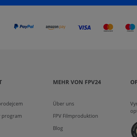
T
MEHR VON FPV24
O
 prodejcem
Über uns
Vyn
op
ý program
FPV Filmproduktion
Blog