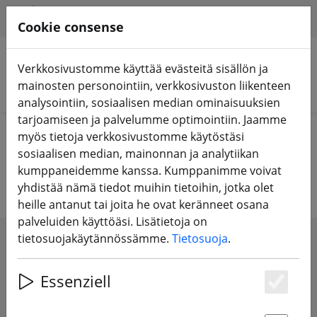
HILFE & SUPPORT
FI
Cookie consense
Verkkosivustomme käyttää evästeitä sisällön ja
mainosten personointiin, verkkosivuston liikenteen
Hae tuotteita
analysointiin, sosiaalisen median ominaisuuksien
tarjoamiseen ja palvelumme optimointiin. Jaamme
Home
Laitteet
RC-kaukosäädin
RC-vastaanotin
myös tietoja verkkosivustomme käytöstäsi
sosiaalisen median, mainonnan ja analytiikan
Kaukosäätimen vastaanotin
kumppaneidemme kanssa. Kumppanimme voivat
yhdistää nämä tiedot muihin tietoihin, jotka olet
heille antanut tai joita he ovat keränneet osana
palveluiden käyttöäsi. Lisätietoja on
tietosuojakäytännössämme.
Tietosuoja
.
SHOW FILTERS
Essenziell
Es