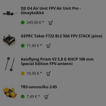
DJI O4 Air Unit FPV Air Unit Pro -
ilmayksikkö
249,00 € *
GEPRC Taker F722 BLS 50A FPV STACK (pino)
71,90 € *
Axisflying Prism V2 5,8 G RHCP 100 mm
Special Edition FPV-antenni
10,90 € *
TBS-savusulku 2-8S
7,49 € *