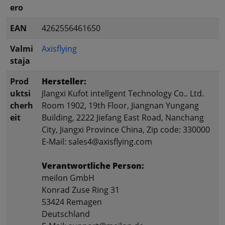
ero
EAN
4262556461650
Valmi
Axisflying
staja
Prod
Hersteller:
uktsi
Jlangxi Kufot intellgent Technology Co.. Ltd.
cherh
Room 1902, 19th Floor, Jiangnan Yungang
eit
Building, 2222 Jiefang East Road, Nanchang
City, Jiangxi Province China, Zip code: 330000
E-Mail: sales4@axisflying.com
Verantwortliche Person:
meilon GmbH
Konrad Zuse Ring 31
53424 Remagen
Deutschland