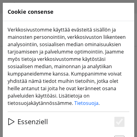
HILFE & SUPPORT
FI
Cookie consense
Verkkosivustomme käyttää evästeitä sisällön ja
Hae tuotteita
mainosten personointiin, verkkosivuston liikenteen
analysointiin, sosiaalisen median ominaisuuksien
tarjoamiseen ja palvelumme optimointiin. Jaamme
Home
Komponentit
FPV-antennit
myös tietoja verkkosivustomme käytöstäsi
sosiaalisen median, mainonnan ja analytiikan
kumppaneidemme kanssa. Kumppanimme voivat
yhdistää nämä tiedot muihin tietoihin, jotka olet
heille antanut tai joita he ovat keränneet osana
Axisflying Prism V2 5,8 G LHCP 100
palveluiden käyttöäsi. Lisätietoja on
mm Special Edition FPV-antenni
tietosuojakäytännössämme.
Tietosuoja
.
Essenziell
Es