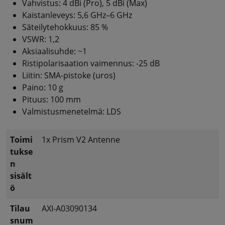
Vahvistus: 4 dBi (Pro), 5 dBi (Max)
Kaistanleveys: 5,6 GHz–6 GHz
Säteilytehokkuus: 85 %
VSWR: 1,2
Aksiaalisuhde: ~1
Ristipolarisaation vaimennus: -25 dB
Liitin: SMA-pistoke (uros)
Paino: 10 g
Pituus: 100 mm
Valmistusmenetelmä: LDS
Toimi
1x Prism V2 Antenne
tukse
n
sisält
ö
Tilau
AXI-A03090134
snum