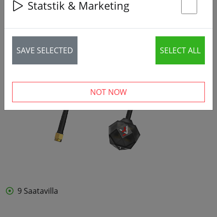
Statstik & Marketing
St
SAVE SELECTED
SELECT ALL
NOT NOW
9 Saatavilla