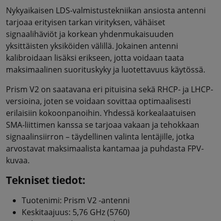
Nykyaikaisen LDS-valmistustekniikan ansiosta antenni
tarjoaa erityisen tarkan virityksen, vähäiset
signaalihäviöt ja korkean yhdenmukaisuuden
yksittäisten yksiköiden välillä. Jokainen antenni
kalibroidaan lisäksi erikseen, jotta voidaan taata
maksimaalinen suorituskyky ja luotettavuus käytössä.
Prism V2 on saatavana eri pituisina sekä RHCP- ja LHCP-
versioina, joten se voidaan sovittaa optimaalisesti
erilaisiin kokoonpanoihin. Yhdessä korkealaatuisen
SMA-liittimen kanssa se tarjoaa vakaan ja tehokkaan
signaalinsiirron – täydellinen valinta lentäjille, jotka
arvostavat maksimaalista kantamaa ja puhdasta FPV-
kuvaa.
Tekniset tiedot:
Tuotenimi: Prism V2 -antenni
Keskitaajuus: 5,76 GHz (5760)