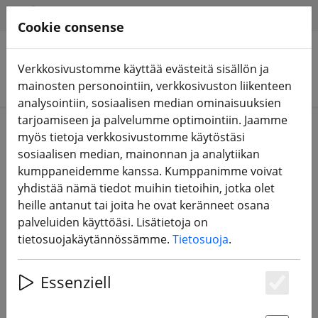
HILFE & SUPPORT
FI
Cookie consense
Verkkosivustomme käyttää evästeitä sisällön ja
Hae tuotteita
mainosten personointiin, verkkosivuston liikenteen
analysointiin, sosiaalisen median ominaisuuksien
tarjoamiseen ja palvelumme optimointiin. Jaamme
myös tietoja verkkosivustomme käytöstäsi
Pyydettyä linkkiä ei löytynyt. Näytämme, miten voit
sosiaalisen median, mainonnan ja analytiikan
hakea
frsky tarvikkeet
.
kumppaneidemme kanssa. Kumppanimme voivat
yhdistää nämä tiedot muihin tietoihin, jotka olet
heille antanut tai joita he ovat keränneet osana
palveluiden käyttöäsi. Lisätietoja on
2 Artikel für die Suche nach "frsky
tietosuojakäytännössämme.
Tietosuoja
.
tarvikkeet" gefunden
Essenziell
Es
Hae tuotteita