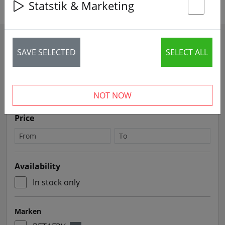
Statstik & Marketing
St
Filters
SAVE SELECTED
SELECT ALL
Sort by
NOT NOW
Price
Availability
In stock only
Marken