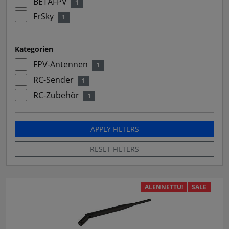
BETAFPV
1
FrSky
1
Kategorien
FPV-Antennen
1
RC-Sender
1
RC-Zubehör
1
APPLY FILTERS
RESET FILTERS
ALENNETTU!
SALE