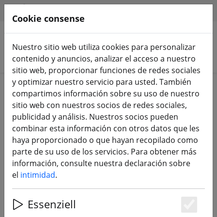
HILFE & SUPPORT
ES
Cookie consense
Nuestro sitio web utiliza cookies para personalizar
Buscar productos
contenido y anuncios, analizar el acceso a nuestro
sitio web, proporcionar funciones de redes sociales
y optimizar nuestro servicio para usted. También
Home
Equipamiento
FrSky
compartimos información sobre su uso de nuestro
sitio web con nuestros socios de redes sociales,
FrSky Taranis X9D Plus V2019,
publicidad y análisis. Nuestros socios pueden
Horus, X12S, X10S X9E, X9D, Q X7 &
combinar esta información con otros datos que les
X-Lite - Transmisor y Receptor
haya proporcionado o que hayan recopilado como
parte de su uso de los servicios. Para obtener más
información, consulte nuestra declaración sobre
3 Products
el
intimidad
.
Essenziell
Unterkategorien
Es