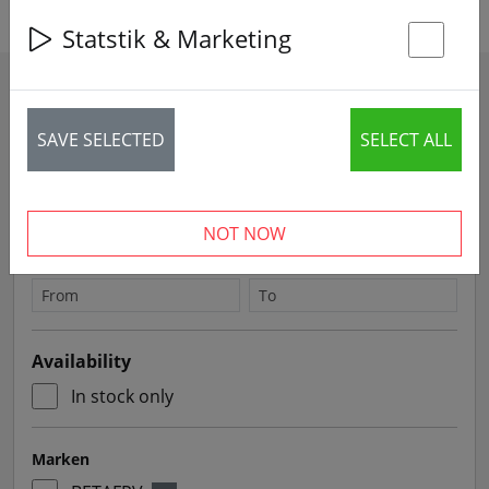
Statstik & Marketing
St
Filters
SAVE SELECTED
SELECT ALL
Sort by
NOT NOW
Price
Availability
In stock only
Marken