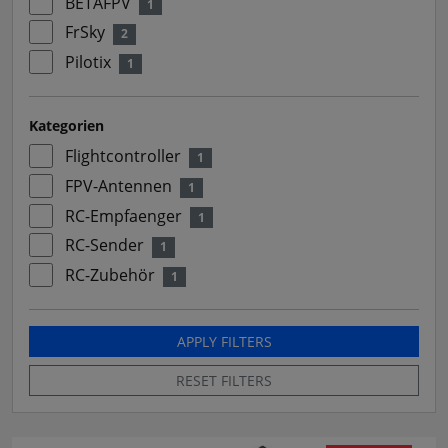
BETAFPV
1
FrSky
2
Pilotix
1
Kategorien
Flightcontroller
1
FPV-Antennen
1
RC-Empfaenger
1
RC-Sender
1
RC-Zubehör
1
APPLY FILTERS
RESET FILTERS