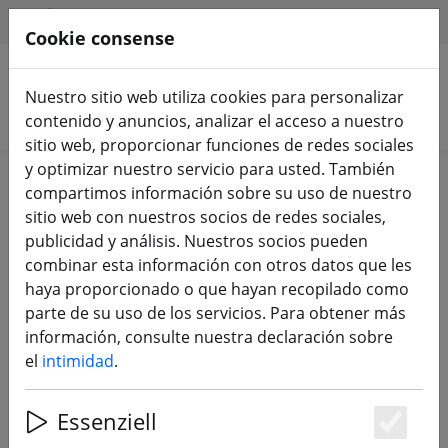
HILFE & SUPPORT
ES
Cookie consense
Nuestro sitio web utiliza cookies para personalizar
Buscar productos
contenido y anuncios, analizar el acceso a nuestro
sitio web, proporcionar funciones de redes sociales
y optimizar nuestro servicio para usted. También
compartimos información sobre su uso de nuestro
No se encontró el enlace solicitado. Le
sitio web con nuestros socios de redes sociales,
mostraremos cómo buscar
sensores frsky
.
publicidad y análisis. Nuestros socios pueden
combinar esta información con otros datos que les
haya proporcionado o que hayan recopilado como
parte de su uso de los servicios. Para obtener más
4 Artikel für die Suche nach
información, consulte nuestra declaración sobre
"sensores frsky" gefunden
el
intimidad
.
Essenziell
Buscar productos
Es