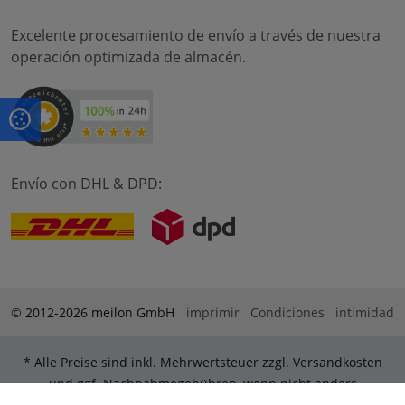
Excelente procesamiento de envío a través de nuestra
operación optimizada de almacén.
Envío con DHL & DPD:
© 2012-2026 meilon GmbH
imprimir
Condiciones
intimidad
* Alle Preise sind inkl. Mehrwertsteuer zzgl. Versandkosten
und ggf. Nachnahmegebühren, wenn nicht anders