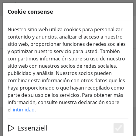
HILFE & SUPPORT
ES
Cookie consense
Nuestro sitio web utiliza cookies para personalizar
contenido y anuncios, analizar el acceso a nuestro
Buscar productos
sitio web, proporcionar funciones de redes sociales
y optimizar nuestro servicio para usted. También
Home
Equipamiento
FrSky
Receptor FrSky
compartimos información sobre su uso de nuestro
sitio web con nuestros socios de redes sociales,
Receptor FrSky RX - fiable, potente.
publicidad y análisis. Nuestros socios pueden
combinar esta información con otros datos que les
Ideal para helicópteros y aviadores
haya proporcionado o que hayan recopilado como
parte de su uso de los servicios. Para obtener más
información, consulte nuestra declaración sobre
el
intimidad
.
SHOW FILTERS
Essenziell
Es