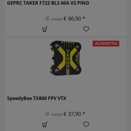
GEPRC TAKER F722 BLS 60A V2 PINO
€ 86,90 *
€ 94,90
ALENNETTU!
SpeedyBee TX800 FPV VTX
€ 37,90 *
€ 43,90