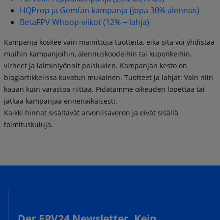
HQProp ja Gemfan kampanja (jopa 30% alennus)
BetaFPV Whoop-viikot (12% + lahja)
Kampanja koskee vain mainittuja tuotteita, eikä sitä voi yhdistää
muihin kampanjoihin, alennuskoodeihin tai kuponkeihin.
virheet ja laiminlyönnit poislukien. Kampanjan kesto on
blogiartikkelissa kuvatun mukainen. Tuotteet ja lahjat: Vain niin
kauan kuin varastoa riittää. Pidätämme oikeuden lopettaa tai
jatkaa kampanjaa ennenaikaisesti.
Kaikki hinnat sisältävät arvonlisäveron ja eivät sisällä
toimituskuluja.
Der FPV24 Newsletter. Kein