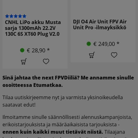
DJI O4 Air Unit FPV Air
CNHL LiPo akku Musta
Unit Pro -ilmayksikkö
sarja 1300mAh 22.2V
130C 6S XT60 Plug V2.0
€ 249,00 *
€ 28,90 *
Sinä
jahtaa
the
next
FPV
Diiliä?
Me
annamme
sinulle
osoitteessa
Etumatkaa.
Tilaa uutiskirjeemme nyt ja varmista yksinoikeudella
saatavat edut!
Ilmoitamme sinulle säännöllisesti alennuskampanjoista,
erikoistarjouksista ja määräaikaisista tarjouksista -
ennen kuin kaikki muut tietävät niistä.
Tilaajana