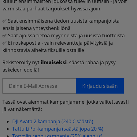
kuulut ensimmäisten joukossa tuleviin uutisiin - ja voit
varmistaa parhaat tarjoukset hyvissä ajoin.
✅ Saat ensimmäisenä tiedon uusista kampanjoista
ensisijaisena yhteyshenkilönä
✅ Saat ajoissa tietoa myynneistä ja uusista tuotteista
✅ Ei roskapostia - vain relevantteja päivityksiä ja
kiinnostavia aiheita fiksuille ostajille
Rekisteröidy nyt
ilmaiseksi
, säästä rahaa ja pysy
askeleen edellä!
Kirjaudu sisään
Tässä ovat aiemmat kampanjamme, jotka valitettavasti
jäivät näkemättä:
DJI Avata 2 kampanja (240 € säästö)
Tattu LiPo -kampanja (säästä jopa 20 %)
Torvolin reppukampanja (25% alennus)