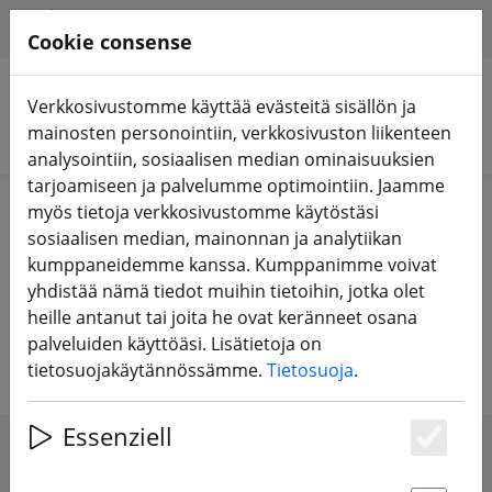
HILFE & SUPPORT
FI
Cookie consense
Verkkosivustomme käyttää evästeitä sisällön ja
mainosten personointiin, verkkosivuston liikenteen
Hae tuotteita
analysointiin, sosiaalisen median ominaisuuksien
tarjoamiseen ja palvelumme optimointiin. Jaamme
Home
Deal Depot
myös tietoja verkkosivustomme käytöstäsi
sosiaalisen median, mainonnan ja analytiikan
kumppaneidemme kanssa. Kumppanimme voivat
FPV24.com Deal Depot - Vain
yhdistää nämä tiedot muihin tietoihin, jotka olet
heille antanut tai joita he ovat keränneet osana
hinnat kaatuvat kanssamme
palveluiden käyttöäsi. Lisätietoja on
tietosuojakäytännössämme.
Tietosuoja
.
Essenziell
Es
SHOW FILTERS