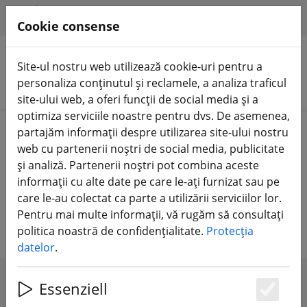
HILFE & SUPPORT
RO
Cookie consense
Site-ul nostru web utilizează cookie-uri pentru a
personaliza conținutul și reclamele, a analiza traficul
Căutare produse
site-ului web, a oferi funcții de social media și a
optimiza serviciile noastre pentru dvs. De asemenea,
Home
Echipament
Telecomandă FrSky
partajăm informații despre utilizarea site-ului nostru
Receptor FrSky
web cu partenerii noștri de social media, publicitate
și analiză. Partenerii noștri pot combina aceste
Receptor FrSky RX - fiabil, puternic.
informații cu alte date pe care le-ați furnizat sau pe
care le-au colectat ca parte a utilizării serviciilor lor.
Ideal pentru elicoptere și avioane
Pentru mai multe informații, vă rugăm să consultați
politica noastră de confidențialitate.
Protecția
datelor
.
Essenziell
SHOW FILTERS
Es