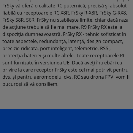
FrSky vă oferă o calitate RC puternică, precisă și absolut
fiabilă cu receptoarele RC X8R, FrSky R-X8R, FrSky G-RX8,
FrSky S8R, S6R. FrSky nu stabilește limite, chiar dacă raza
de acțiune trebuie să fie mai mare, R9 FrSky RX este la
dispoziția dumneavoastră. FrSky RX - tehnic sofisticat în
toate aspectele, redundanță, latență, design compact,
precizie ridicată, port inteligent, telemetrie, RSSI,
protecția bateriei și multe altele. Toate receptoarele RC
sunt furnizate în versiunea UE. Dacă aveți întrebări cu
privire la care receptor FrSky este cel mai potrivit pentru
dvs. și pentru aeromodelul dvs. RC sau drona FPV, vom fi
bucuroși să vă consiliem.