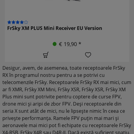
FrSky XM PLUS Mini Receiver EU Version
€ 19,90 *
Desigur, avem, de asemenea, toate receptoarele FrSky
RX în programul nostru pentru a se potrivi cu
telecomenzile FrSky. Receptoarele FrSky RX mai mici, cum
ar fi XMR, FrSky XM Mini, FrSky XSR, FrSky XSR, FrSky XM
Plus mini sunt potrivite pentru coptere de curse FPV,
drone mici și aripi de zbor FPV. Deși receptoarele din
seria X sunt atât de mici, nu le lipsește nimic în ceea ce
privește performanța. Ramele FPV puțin mai mari și
aeronavele mai mici pot fi echipate cu receptoarele FrSky
X4-RSB, FrSky X4R sau D4R-II. Dacă există suficient spațiu,