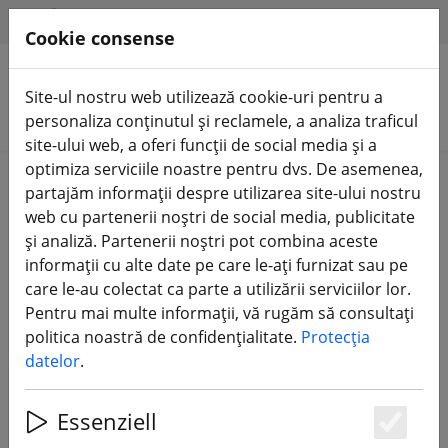
HILFE & SUPPORT
RO
Cookie consense
Site-ul nostru web utilizează cookie-uri pentru a
Căutare produse
personaliza conținutul și reclamele, a analiza traficul
site-ului web, a oferi funcții de social media și a
optimiza serviciile noastre pentru dvs. De asemenea,
Home
Echipament
Telecomandă FrSky
partajăm informații despre utilizarea site-ului nostru
web cu partenerii noștri de social media, publicitate
FrSky Taranis X9D Plus V2019,
și analiză. Partenerii noștri pot combina aceste
Horus, X12S, X10S X9E, X9D, Q X7 &
informații cu alte date pe care le-ați furnizat sau pe
X-Lite - Transmițător și receptor
care le-au colectat ca parte a utilizării serviciilor lor.
Pentru mai multe informații, vă rugăm să consultați
politica noastră de confidențialitate.
Protecția
3 Products
datelor
.
Essenziell
Unterkategorien
Es