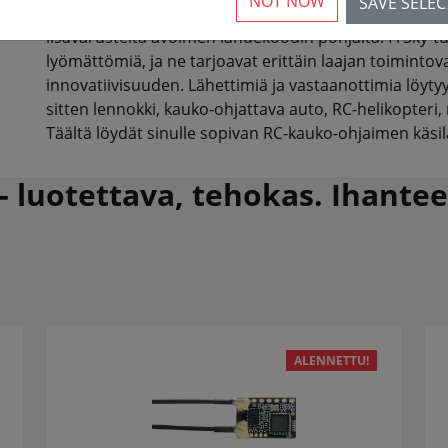
NOT NOW
SAVE SELE
FrSky on innovatiivinen yritys, joka kehittää ja valmi
lisävarusteita avoimen lähdekoodin pohjalta. FrSky-t
lyömättömiä, ja ne tarjoavat erittäin laajan toimint
innovatiivisuuden. Lähettimiä ja vastaanottimia löyty
sitten lennokki, kauko-ohjattava auto, RC-helikopteri
Täältä löydät sinulle sopivan RC-kauko-ohjaimen käsi
- luotettava, tehokas. Ihantee
ALENNETTU!