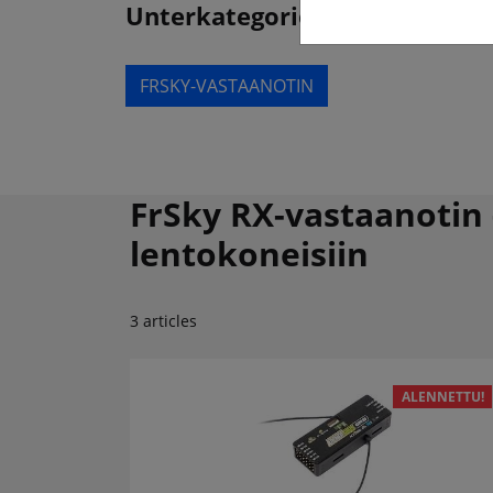
Unterkategorien
FRSKY-VASTAANOTIN
FrSky RX-vastaanotin 
lentokoneisiin
3 articles
ALENNETTU!