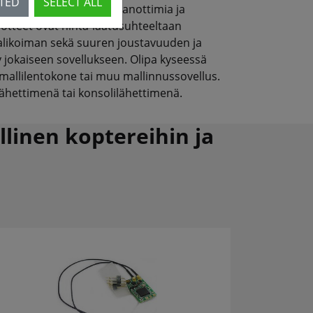
CTED
SELECT ALL
staa kaukosäätimiä, vastaanottimia ja
uotteet ovat hinta-laatusuhteeltaan
ovalikoiman sekä suuren joustavuuden ja
y jokaiseen sovellukseen. Olipa kyseessä
, mallilentokone tai muu mallinnussovellus.
lähettimenä tai konsolilähettimenä.
llinen koptereihin ja