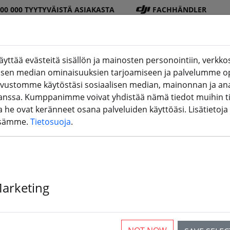
100 000 TYYTYVÄISTÄ ASIAKASTA
FACHHÄNDLER
ttää evästeitä sisällön ja mainosten personointiin, verkkos
alisen median ominaisuuksien tarjoamiseen ja palvelumme o
DJI
Paristo
Potkur
Tarvikkee
3D-
ivustomme käytöstäsi sosiaalisen median, mainonnan ja ana
Seite)
Shop
t
i
t
tulostus
sa. Kumppanimme voivat yhdistää nämä tiedot muihin tiet
ita he ovat keränneet osana palveluiden käyttöäsi. Lisätietoja
ssämme.
Tietosuoja
.
 V2019, Horus, X12S, X10S X9E,
Marketing