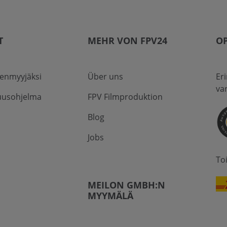
T
MEHR VON FPV24
OP
eenmyyjäksi
Über uns
Er
va
usohjelma
FPV Filmproduktion
Blog
Jobs
To
MEILON GMBH:N
MYYMÄLÄ